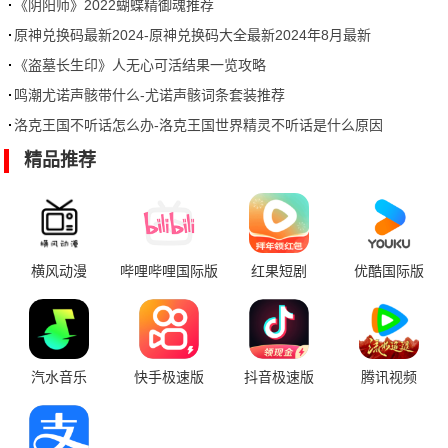
全
《阴阳师》2022蝴蝶精御魂推荐
原神兑换码最新2024-原神兑换码大全最新2024年8月最新
《盗墓长生印》人无心可活结果一览攻略
鸣潮尤诺声骸带什么-尤诺声骸词条套装推荐
洛克王国不听话怎么办-洛克王国世界精灵不听话是什么原因
精品推荐
横风动漫
哔哩哔哩国际版
红果短剧
优酷国际版
汽水音乐
快手极速版
抖音极速版
腾讯视频