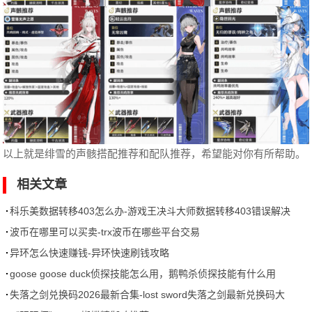
以上就是绯雪的声骸搭配推荐和配队推荐，希望能对你有所帮助。
相关文章
科乐美数据转移403怎么办-游戏王决斗大师数据转移403错误解决
办法
波币在哪里可以买卖-trx波币在哪些平台交易
异环怎么快速赚钱-异环快速刷钱攻略
goose goose duck侦探技能怎么用，鹅鸭杀侦探技能有什么用
失落之剑兑换码2026最新合集-lost sword失落之剑最新兑换码大