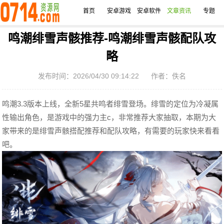
首页
安卓游戏
安卓软件
文章资讯
专题
鸣潮绯雪声骸推荐-鸣潮绯雪声骸配队攻
略
发布时间：2026/04/30 09:14:22
作者：佚名
鸣潮3.3版本上线，全新5星共鸣者绯雪登场。绯雪的定位为冷凝属
性输出角色，是游戏中的强力主c，非常推荐大家抽取，本期为大
家带来的是绯雪声骸搭配推荐和配队攻略，有需要的玩家快来看看
吧。