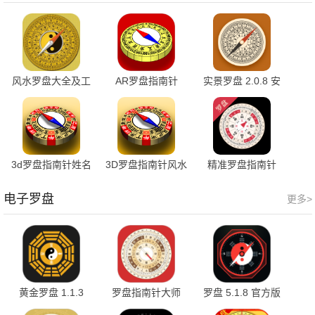
风水罗盘大全及工
AR罗盘指南针
实景罗盘 2.0.8 安
具知识 1.5 最新版
2.72 安卓版
卓版
3d罗盘指南针姓名
3D罗盘指南针风水
精准罗盘指南针
测试 12.152 安卓
罗盘 12.152 安卓
1.0.1 安卓版
版
版
电子罗盘
更多>
黄金罗盘 1.1.3
罗盘指南针大师
罗盘 5.1.8 官方版
4.0.0