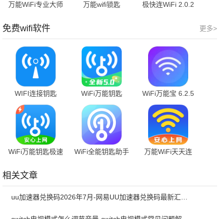
万能WiFi专业大师
万能wifi锁匙
极快连WiFi 2.0.2
1.0.4 安卓版
1.0.14.1002 手机
安卓版
版
免费wifi软件
更多>
WIFI连接钥匙
WiFi万能钥匙
WiFi万能宝 6.2.5
2.2.1 官方版
5.2.23 手机版
安卓版
WiFi万能钥匙极速
WiFi全能钥匙助手
万能WiFi天天连
版 6.9.16 官方版
2.0.5 安卓版
4.3.60.06 最新版
相关文章
uu加速器兑换码2026年7月-网易UU加速器兑换码最新汇总口令CDK合集