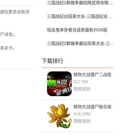
三国战纪2群雄争霸招降武将攻略大全-三国战纪2群雄争霸降将怎么解锁
游玩更多全新关
三国战纪出招表大全-三国战纪全人物出招表
吸血鬼幸存者合成表最新2026版
尸进攻。
三国战纪2群雄争霸出招表大全-三国战纪2群雄争霸全角色出招表
本关卡。
下载排行
植物大战僵尸二战版
0.2 官方版
317.5M
策略塔防
植物大战僵尸融合版
3.0.1 最新版
414.28M
策略塔防