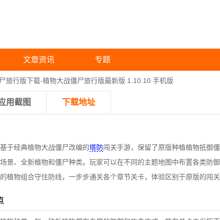
文章资讯
专题
尸旅行版下载-植物大战僵尸旅行版最新版 1.10.10 手机版
应用截图
下载地址
基于经典植物大战僵尸改编的
塔防
闯关手游，保留了原版种植植物抵御僵
场景、全新植物和僵尸种类。玩家可以在不同的主题地图中布置各类防御
同的植物组合守住防线，一步步通关各个章节关卡，体验区别于原版的闯关
点