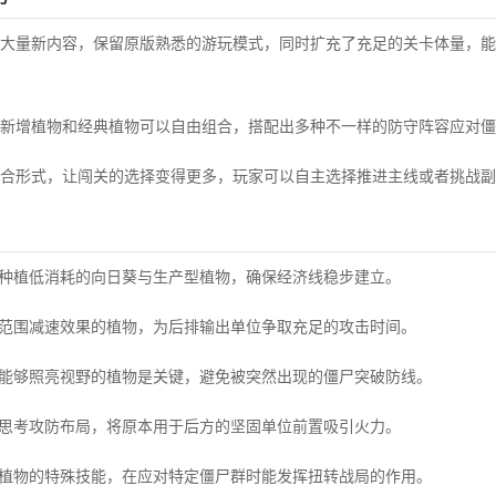
大量新内容，保留原版熟悉的游玩模式，同时扩充了充足的关卡体量，能
新增植物和经典植物可以自由组合，搭配出多种不一样的防守阵容应对僵
合形式，让闯关的选择变得更多，玩家可以自主选择推进主线或者挑战副
先种植低消耗的向日葵与生产型植物，确保经济线稳步建立。
有范围减速效果的植物，为后排输出单位争取充足的攻击时间。
置能够照亮视野的植物是关键，避免被突然出现的僵尸突破防线。
向思考攻防布局，将原本用于后方的坚固单位前置吸引火力。
新植物的特殊技能，在应对特定僵尸群时能发挥扭转战局的作用。