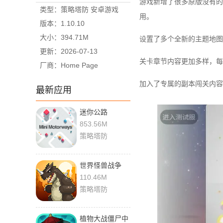
游戏新增了很多原版没有的
类型：策略塔防 安卓游戏
用。
版本：1.10.10
大小：394.71M
设置了多个全新的主题地图
更新：2026-07-13
关卡章节内容更加多样，每
厂商：Home Page
加入了专属的副本闯关内容
最新应用
迷你公路
b2abff6 安卓版
853.56M
策略塔防
世界怪兽战争
9.1.0 最新版
110.46M
策略塔防
植物大战僵尸中