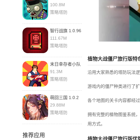
国馆繁体中文版
100.8M
0.1 安卓版
策略塔防
智行战旗 1.0.96
手机版
111.67M
策略塔防
植物大战僵尸旅行版特
末日幸存者小队
0.1.11 手机版
91.3M
沿用大家熟悉的塔防玩法逻
策略塔防
游戏内的僵尸种类进行了扩
萌回三国 1.0.2
各个地图的关卡内容都经过
手机版
29.88M
策略塔防
拥有完整的植物图鉴系统，
用方式。
推荐应用
植物大战僵尸旅行版优