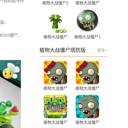
一样的防守作
植物大战僵尸2
植物大战僵尸
长城版 4.1.6
XI版 3.4.0 安
安卓版
卓版
容。
OSS僵尸。
植物大战僵尸
植物大战僵尸1
融合版魔改版
二代画风 1.1.1
1.1 安卓版
手机版
植物大战僵尸塔防版
更多>
植物大战僵尸
植物大战僵尸
花园版 3.3.0
高清原版 3.3.0
手机版
手机版
植物大战僵尸
植物大战僵尸