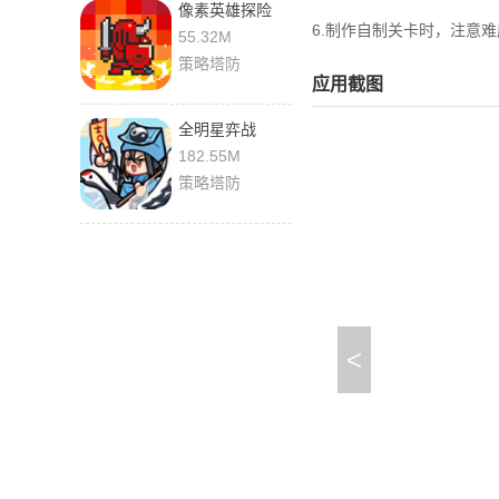
像素英雄探险
6.制作自制关卡时，注意
0.50 手机版
55.32M
策略塔防
应用截图
全明星弈战
1.0.15 安卓版
182.55M
策略塔防
<