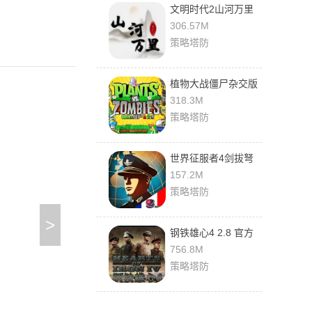
文明时代2山河万里
mod 1.26R(胜利日)
306.57M
安卓版
策略塔防
植物大战僵尸杂交版
0.5.1 最新版
318.3M
策略塔防
世界征服者4剑拔弩
张 1.11.4 最新版
157.2M
策略塔防
>
钢铁雄心4 2.8 官方
版
756.8M
策略塔防