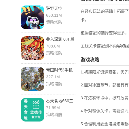
狂野天空
在经典玩法的基础上拓展了
1.178.2 最新版
650.11M
卡。
策略塔防
植物搭配的选择变得更多，
叠入深渊 0.4 最
新版
主线关卡搭配副本内容的组
708.6M
策略塔防
游戏攻略
帝国时代3手机
1.初期阳光资源紧张，优
版 1.8.474 最新
327.1M
版
策略塔防
2.面对冰窟章节，部署具
3.在浓雾环境中，提前放
吞天食地666三
孟德传 1.1 安卓
71.99M
4.针对镜像关卡，需要逆
版
策略塔防
5.合理利用麦金塔挨炮等