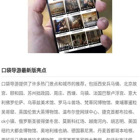
口袋导游最新版亮点
口袋导游提供了许多热门景点和城市的推荐，包括西安兵马俑、北京故
宫、颐和园、苏州拙政园、周庄、西塘、乌镇、法国巴黎卢浮宫、意大
利佛罗伦萨、乌菲兹美术馆、罗马斗兽场、梵蒂冈博物馆、柬埔寨暹粒
吴哥窟、英国伦敦大英博物馆、温布尔登网球中心、捷克首都布拉格、
ck小镇、俄罗斯圣彼得堡冬宫、莫斯科红场、越南河内、胡志明、美国
纽约大都会博物馆、奥地利维也纳、德国慕尼黑、丹麦首都哥本哈根、