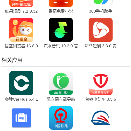
红果短剧 7.1.9.32
番茄免费小说
360手机助手
官方版
7.1.9.32 安卓版
10.2.2 官方版
悟空浏览器 16.8.0
汽水音乐 19.2.0 官
河马短剧 3.3.0 安
安卓版
方版
卓版
相关应用
零秒CarPlus 6.4.1
凯立德车载导航
台铃电动车 3.5.6
最新版
C3943-C7P57 官
最新版
方版