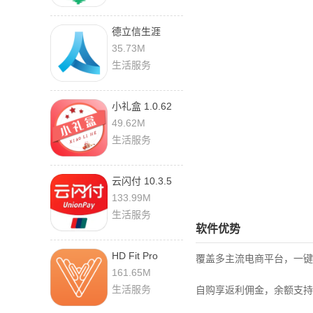
德立信生涯
2.1.4 手机版
35.73M
生活服务
小礼盒 1.0.62
最新版
49.62M
生活服务
云闪付 10.3.5
安卓版
133.99M
生活服务
软件优势
HD Fit Pro
覆盖多主流电商平台，一键
2.0.83 手机版
161.65M
生活服务
自购享返利佣金，余额支持