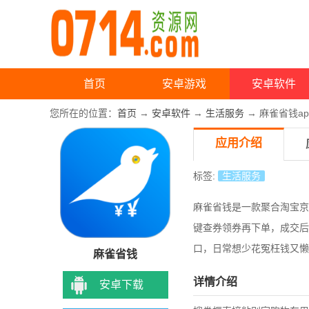
首页
安卓游戏
安卓软件
您所在的位置：
首页
→
安卓软件
→
生活服务
→ 麻雀省钱ap
应用介绍
标签:
生活服务
麻雀省钱是一款聚合淘宝京
键查券领券再下单，成交后
口，日常想少花冤枉钱又懒
麻雀省钱
详情介绍
安卓下载