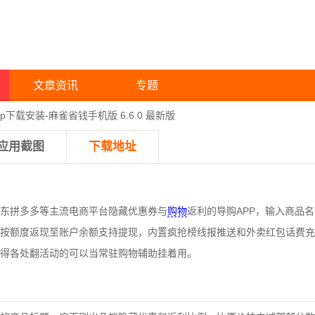
文章资讯
专题
p下载安装-麻雀省钱手机版 6.6.0 最新版
应用截图
下载地址
东拼多多等主流电商平台隐藏优惠券与
购物
返利的导购APP，输入商品
按额度返现至账户余额支持提现，内置疯抢榜线报推送和外卖红包话费充
得各处翻活动的可以当常驻购物辅助挂着用。