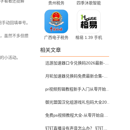
字看着还挺解
贵州税务
四季沐歌智能
1.2.17 官方版
家居 1.0.8 最
新版
用手动回填单号。
，虽然不多但攒
广西电子税务
榕易 1.39 手机
局 1.3.8 官方
版
相关文章
版
的小活动。
迅游加速器口令兑换码2026最新-迅游加速器兑换码2026年7月
月轮加速器兑换码免费最新合集-月轮加速器免费兑换码口令2024最新
pr视频剪辑教程新手入门从零开始-pr教程从零开始学剪辑全集免费
御光盟国汉化组游戏礼包码大全2025
免费ps视频教程大全-从零开始自学ps视频教程全集2026最新版
钉钉直播没有声音怎么办？ 钉钉直播没有声音解决方法？