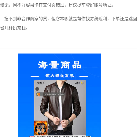
慢无，网不好容易卡在支付页错过，建议提前登好账号地址。
—搜不到非合作商家的货，但它本职就是帮你找券薅返利，下单还是跳回
省几杯奶茶钱。