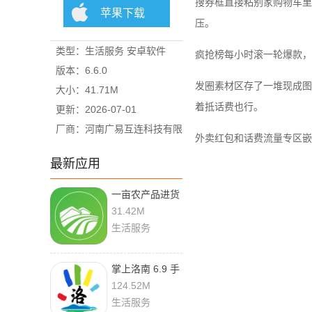
搜券框直接粘别家购物车里
苹果下载
压。
类型：生活服务 安卓软件
疯抢榜每小时滚一轮爆款，
版本：6.6.0
发圈素材区存了一堆现成图
大小：41.71M
着抵话费也行。
更新：2026-07-01
厂商：河南广易互连科技有限
外卖红包和话费流量专区嵌
公司
最新应用
一亩农产品进货
1.0.0 手机版
31.42M
生活服务
掌上洛南 6.9 手
机版
124.52M
生活服务