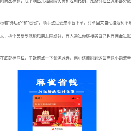
的商品标题，底下刷出几档隐藏优惠和返利比例，比原价拍立减那部分数
标着"券后价"和"已省"，顺手点进去走平台下单，订单回来自动挂返利不
文，挑个品复制就能甩朋友圈或群，有人通过你链接买自己也有佣金进账
在底部标签栏，午饭前点一下领满减券，偶尔还能刷到运营商送小额流量