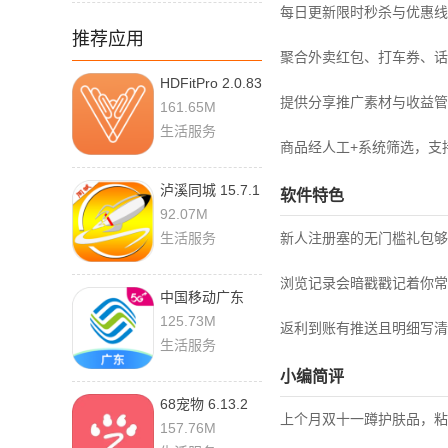
每日更新限时秒杀与优惠线
推荐应用
聚合外卖红包、打车券、话
HDFitPro 2.0.83
提供分享推广素材与收益管
最新版
161.65M
生活服务
商品经人工+系统筛选，支
泸溪同城 15.7.1
软件特色
最新版
92.07M
生活服务
新人注册塞的无门槛礼包够
浏览记录会暗戳戳记着你常
中国移动广东
12.1.2 官方版
125.73M
返利到账有推送且明细写清
生活服务
小编简评
68宠物 6.13.2
上个月双十一蹲护肤品，粘
最新版
157.76M