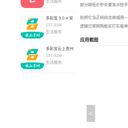
生活服务
部分超低价秒杀要准点抢手
别把它当正经综合商城用—
多彩宝 9.0.4 安
卓版
137.01M
逻辑日常网购能实打实每单
生活服务
应用截图
多彩宝云上贵州
9.0.4 官方版
137.01M
生活服务
<