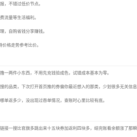
报，不错过低价节点。
费流量等生活福利。
理，自购省钱分享赚钱。
持价格走势参考比价。
撸一两件小东西，不用先充钱验成色，试错成本基本为零。
搜的品类，下次打开首页推的券偏你最近想入的那类，少划很多无关信息
哪单返多少，没出现过吞单情况，查账时心里比较有底。
链接一搜比官旗多跳出来十五块券加返利四块多，结完账看余额涨了那瞬