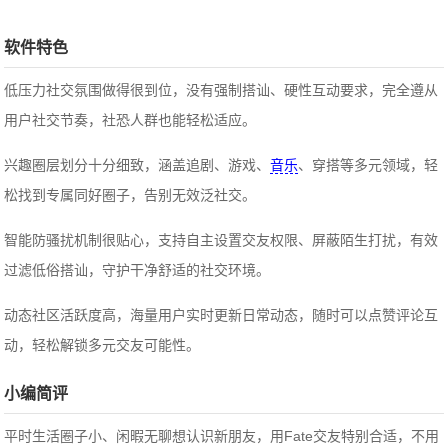
软件特色
低压力社交氛围做得很到位，没有强制搭讪、硬性互动要求，完全遵从
用户社交节奏，社恐人群也能轻松适应。
兴趣圈层划分十分细致，涵盖追剧、游戏、
音乐
、穿搭等多元领域，轻
松找到专属同好圈子，告别无效泛社交。
智能防骚扰机制很贴心，支持自主设置交友权限、屏蔽陌生打扰，有效
过滤低俗搭讪，守护干净舒适的社交环境。
动态社区活跃度高，海量用户实时更新日常动态，随时可以点赞评论互
动，轻松解锁多元交友可能性。
小编简评
平时生活圈子小、闲暇无聊想认识新朋友，用Fate交友特别合适，不用