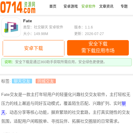
首页
安卓游戏
安卓软件
文章资讯
专题
Fate
类型：社交聊天 安卓软件
版本：1.1.6
大小：149.98M
更新：2026-07-27
安全下载
安卓下载
需下载应用市场
说明：
安全下载是通过360助手获取所需应用，安全绿色更便捷。
标签:
聊天交友
同城交友
Fate交友是一款主打年轻用户的轻量化兴趣社交交友软件，主打轻松无
压力的线上邂逅与同好互动模式，覆盖陌生匹配、兴趣扩列、实时
聊
天
、动态分享等核心功能，摒弃繁琐的社交套路，主打真实随性的交友
氛围，适配用户闲暇脱单、寻找玩伴、拓展社交圈层的日常需求。