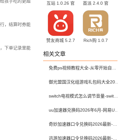
给孩子吃的更踏
互站 1.0.26 官
首派 2.4.0 官
方版
方版
行，结算时券能
赞友商城 5.2.7
Rich购 1.0.7
官方版
官方版
，下单记录里能
相关文章
免费ps视频教程大全-从零开始自学ps视频教程全集2026最新版
御光盟国汉化组游戏礼包码大全2025
switch电视模式怎么调节音量-switch电视模式常见问题解决方案
uu加速器兑换码2026年6月-网易UU加速器兑换码最新汇总口令CDK合集
奇妙加速器口令兑换码2026最新-奇妙加速器兑换码2026最新6月
迅游加速器口令兑换码2026最新-迅游加速器兑换码2026年6月