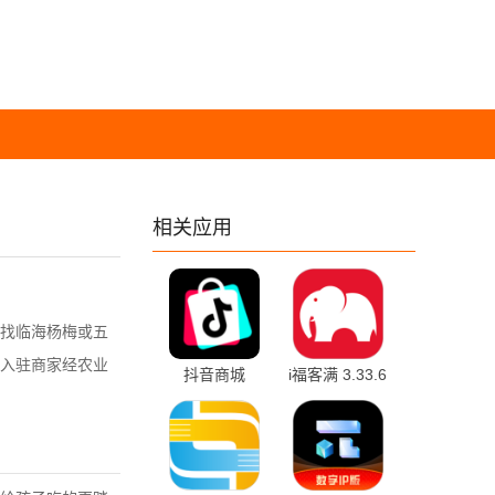
相关应用
找临海杨梅或五
入驻商家经农业
抖音商城
i福客满 3.33.6
39.3.2 手机版
手机版