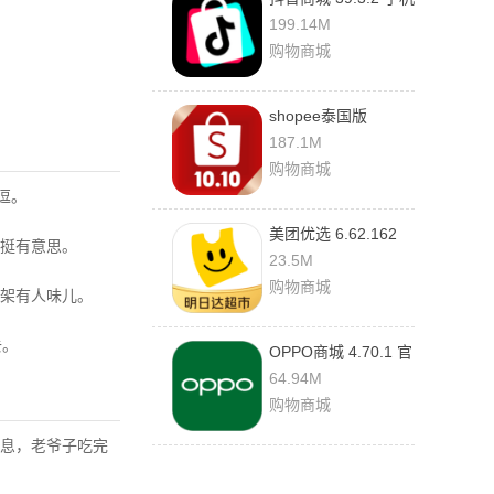
版
199.14M
购物商城
shopee泰国版
3.13.13 最新版
187.1M
购物商城
逗。
美团优选 6.62.162
挺有意思。
官方版
23.5M
购物商城
架有人味儿。
去。
OPPO商城 4.70.1 官
方版
64.94M
购物商城
息，老爷子吃完