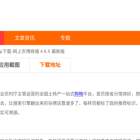
文章资讯
专题
p下载-网上农博商城 4.6.5 最新版
应用截图
下载地址
业农村厅主管运营的全国土特产一站式
购物
平台，
首页按省分馆排好，想
去，比搜索引擎翻出来的杂牌店靠谱多了，每样货都标了政府推荐标识，
实可溯源。