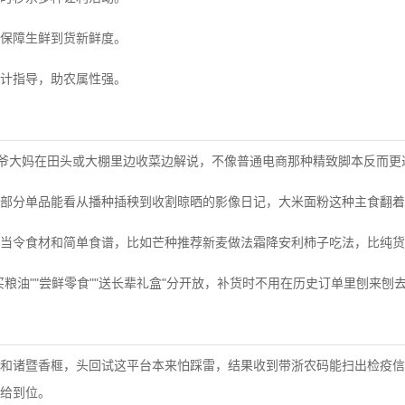
保障生鲜到货新鲜度。
计指导，助农属性强。
大爷大妈在田头或大棚里边收菜边解说，不像普通电商那种精致脚本反而更
部分单品能看从播种插秧到收割晾晒的影像日记，大米面粉这种主食翻着
当令食材和简单食谱，比如芒种推荐新麦做法霜降安利柿子吃法，比纯货
粮油""尝鲜零食""送长辈礼盒"分开放，补货时不用在历史订单里刨来刨
和诸暨香榧，头回试这平台本来怕踩雷，结果收到带浙农码能扫出检疫信
给到位。