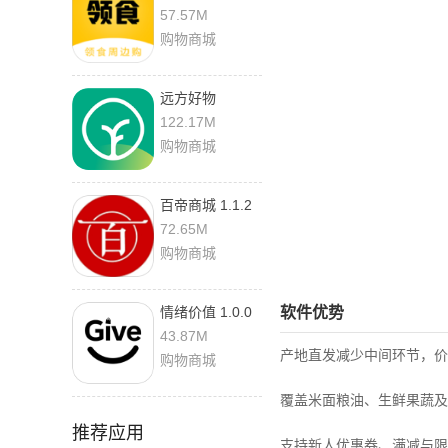
4.8.6
57.57M
购物商城
远方好物
1.50.03 官方版
122.17M
购物商城
百帝商城 1.1.2
官方版
72.65M
购物商城
情绪价值 1.0.0
软件优势
最新版
43.87M
产地直发减少中间环节，价
购物商城
覆盖米面粮油、生鲜果蔬及
推荐应用
支持新人优惠券、满减与限