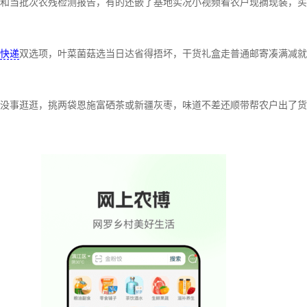
和当批次农残检测报告，有的还嵌了基地实况小视频看农户现摘现装，买
快递
双选项，叶菜菌菇选当日达省得捂坏，干货礼盒走普通邮寄凑满减就
没事逛逛，挑两袋恩施富硒茶或新疆灰枣，味道不差还顺带帮农户出了货