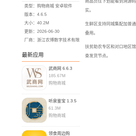
商品页往下划能看到溯源码
类型：购物商城 安卓软件
实。
版本：4.6.5
大小：40.2M
生鲜区支持同城集配加普通
更新：2026-06-30
叠用。
厂商：浙江农博数字技术有限
扶贫助农专区和对口地区馆
公司
最新应用
查发货节点。
武商网 6.6.3
185.67M
购物商城
听泉鉴宝 1.3.5
最新版
61.3M
购物商城
领食周边购