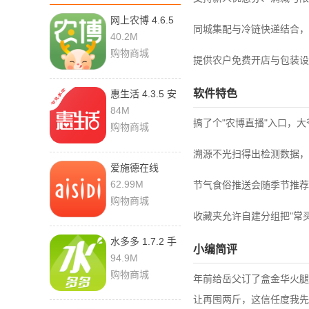
网上农博 4.6.5
同城集配与冷链快递结合，
最新版
40.2M
购物商城
提供农户免费开店与包装设
软件特色
惠生活 4.3.5 安
卓版
84M
搞了个"农博直播"入口，
购物商城
溯源不光扫得出检测数据，
爱施德在线
3.4.5
62.99M
节气食俗推送会随季节推荐
购物商城
收藏夹允许自建分组把"常买
水多多 1.7.2 手
小编简评
机版
94.9M
购物商城
年前给岳父订了盒金华火腿
让再囤两斤，这信任度我先