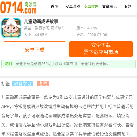
首页
安卓游戏
安卓软件
文章资讯
专题
儿童动画成语故事
类型：教育学习 安卓软件
版本：4.7gfx
大小：44.95M
更新：2026-07-06
安全下载
安卓下载
需下载应用市场
说明：
安全下载是通过360助手获取所需应用，安全绿色更便捷。
标签:
教育学习
考试
儿童动画成语故事是一款专为3到12岁儿童设计的国学启蒙与成语学习
APP，将常见成语典故改编成生动有趣的卡通短片并配上标准普通话配
音与字幕，孩子可跟随动画理解成语出处与寓意，配套跟读、填空闯
关、成语接龙等互动小游戏巩固记忆，家长端支持设置观看时长、查看
学习报告及收藏重点成语，适合家庭亲子共学或低龄段语文课前预习。