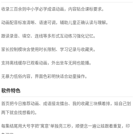
收录三百余则中小学必学成语动画，内容贴合课标要求。
动画配音标准清晰、语速可调，辅助儿童正确认读与理解。
跟读录音、填空、连线等多形式互动练习强化记忆。
家长控制模块含使用时长限制、学习记录与收藏夹。
支持离线缓存已观看动画，外出坐车无网也能播。
无暴力低俗内容，界面色彩明快适合幼童操作。
软件特色
首页把今日推荐动画、成语接龙擂台、我的收藏三块横着排，娃自己划
两下就会找想看的。
每集结尾用大号字把"寓意"单独亮三秒，顺便念一遍让娃跟着重复，印