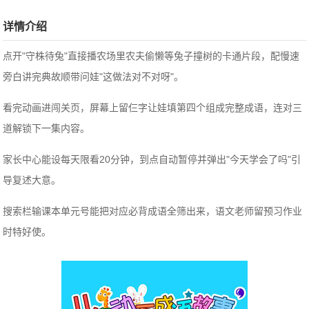
详情介绍
点开"守株待兔"直接播农场里农夫偷懒等兔子撞树的卡通片段，配慢速
旁白讲完典故顺带问娃"这做法对不对呀"。
看完动画进闯关页，屏幕上留仨字让娃填第四个组成完整成语，连对三
道解锁下一集内容。
家长中心能设每天限看20分钟，到点自动暂停并弹出"今天学会了吗"引
导复述大意。
搜索栏输课本单元号能把对应必背成语全筛出来，语文老师留预习作业
时特好使。