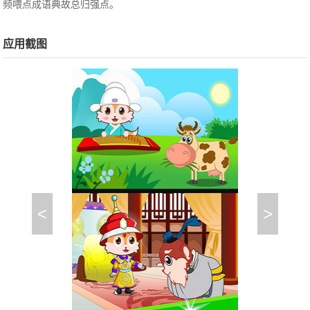
频喂点成语典故总归强点。
应用截图
<
>