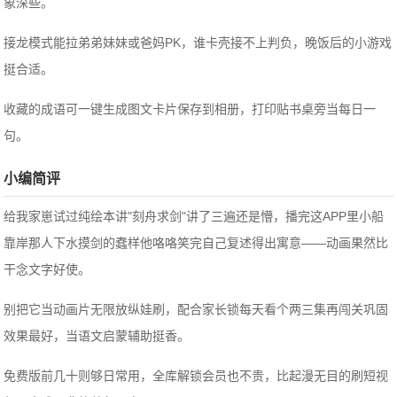
象深些。
接龙模式能拉弟弟妹妹或爸妈PK，谁卡壳接不上判负，晚饭后的小游戏
挺合适。
收藏的成语可一键生成图文卡片保存到相册，打印贴书桌旁当每日一
句。
小编简评
给我家崽试过纯绘本讲"刻舟求剑"讲了三遍还是懵，播完这APP里小船
靠岸那人下水摸剑的蠢样他咯咯笑完自己复述得出寓意——动画果然比
干念文字好使。
别把它当动画片无限放纵娃刷，配合家长锁每天看个两三集再闯关巩固
效果最好，当语文启蒙辅助挺香。
免费版前几十则够日常用，全库解锁会员也不贵，比起漫无目的刷短视