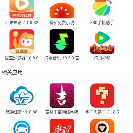
红果短剧 7.1.9.32
番茄免费小说
360手机助手
官方版
7.1.9.32 安卓版
10.2.2 官方版
悟空浏览器 16.8.0
汽水音乐 19.2.0 官
腾讯视频
安卓版
方版
9.03.65.31663 官
方版
相关应用
慧通江职 v1.0.88
吉林干部网络学院
学而思亲子 2.18.5
最新版
5.2 安卓版
最新版