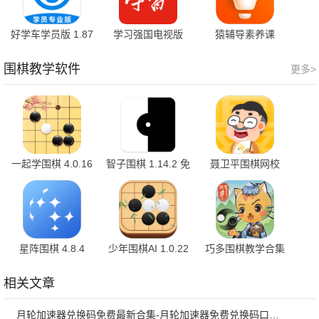
好学车学员版 1.87
学习强国电视版
猿辅导素养课
安卓版
2.71.0 最新版
3.30.1 最新版
围棋教学软件
更多>
一起学围棋 4.0.16
智子围棋 1.14.2 免
聂卫平围棋网校
费版
6.3.0
星阵围棋 4.8.4
少年围棋AI 1.0.22
巧多围棋教学合集
1.0.10
相关文章
月轮加速器兑换码免费最新合集-月轮加速器免费兑换码口令2024最新