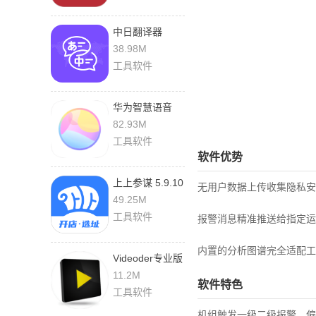
中日翻译器
3.1.2 手机版
38.98M
工具软件
华为智慧语音
12.1.10.410 安
82.93M
卓版
工具软件
软件优势
上上参谋 5.9.10
无用户数据上传收集隐私安
安卓版
49.25M
工具软件
报警消息精准推送给指定运
内置的分析图谱完全适配工
Videoder专业版
v14.5 最新版
11.2M
软件特色
工具软件
机组触发一级二级报警，偏