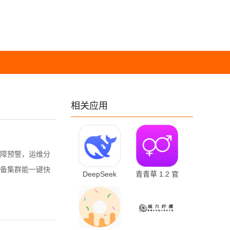
相关应用
障预警，运维分
备集群能一键快
DeepSeek
青青草 1.2 官
2.2.0 最新版
方版