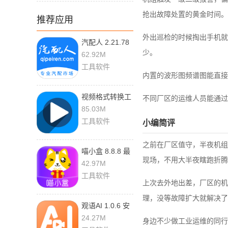
抢出故障处置的黄金时间。
推荐应用
外出巡检的时候掏出手机就
汽配人 2.21.78
少。
安卓版
62.92M
工具软件
内置的波形图频谱图能直接
视频格式转换工
不同厂区的运维人员能通过
厂 3.5.7 最新版
85.03M
工具软件
小编简评
之前在厂区值守，半夜机组
喵小盒 8.8.8 最
现场，不用大半夜瞎跑折腾
新版
42.97M
工具软件
上次去外地出差，厂区的机
理，没等故障扩大就解决了
观语AI 1.0.6 安
卓版
24.27M
身边不少做工业运维的同行