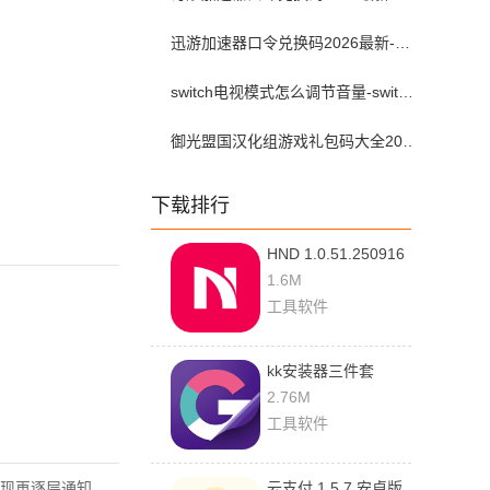
迅游加速器口令兑换码2026最新-迅游加速器兑换码2026年7月
switch电视模式怎么调节音量-switch电视模式常见问题解决方案
御光盟国汉化组游戏礼包码大全2025
下载排行
HND 1.0.51.250916
最新版
1.6M
工具软件
kk安装器三件套
2.5.0514 安卓版
2.76M
工具软件
现再逐层通知，
云支付 1.5.7 安卓版