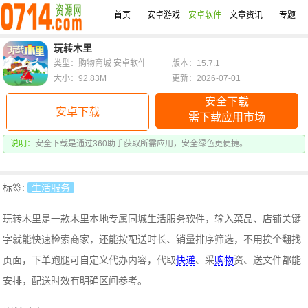
首页
安卓游戏
安卓软件
文章资讯
专题
玩转木里
类型：购物商城 安卓软件
版本：15.7.1
大小：92.83M
更新：2026-07-01
安全下载
安卓下载
需下载应用市场
说明：
安全下载是通过360助手获取所需应用，安全绿色更便捷。
标签:
生活服务
玩转木里是一款木里本地专属同城生活服务软件，输入菜品、店铺关键
字就能快速检索商家，还能按配送时长、销量排序筛选，不用挨个翻找
页面，下单跑腿可自定义代办内容，代取
快递
、采
购物
资、送文件都能
安排，配送时效有明确区间参考。