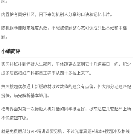
刷。
内置护考同好社区，闲下来能扒别人分享的口诀和记忆卡片。
随机组卷能限定难度系数，不想被偏题整心态可调成只出基础和中档
题。
小编简评
实习排班排到怀疑人生那阵，午休蹲更衣室刷它十几道每日一练，积少
成多居然把妇产科那章正确率从四十多拉上来了。
拍照搜题偶尔遇上新版教材改过数值的题会有点偏，但大部分老题匹配
挺快，瞄完解析基本够用。
模考界面对第一次接触人机对话的同学挺友好，提前适应几套起码上场
不慌按钮在哪。
就是免费版部分VIP精讲课要另购，不过光靠真题+错本+搜题冲及格线