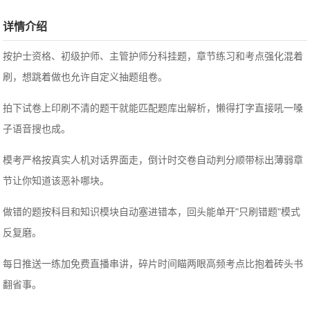
详情介绍
按护士资格、初级护师、主管护师分科挂题，章节练习和考点强化混着
刷，想跳着做也允许自定义抽题组卷。
拍下试卷上印刷不清的题干就能匹配题库出解析，懒得打字直接吼一嗓
子语音搜也成。
模考严格按真实人机对话界面走，倒计时交卷自动判分顺带标出薄弱章
节让你知道该恶补哪块。
做错的题按科目和知识模块自动塞进错本，回头能单开"只刷错题"模式
反复磨。
每日推送一练加免费直播串讲，碎片时间瞄两眼高频考点比抱着砖头书
翻省事。