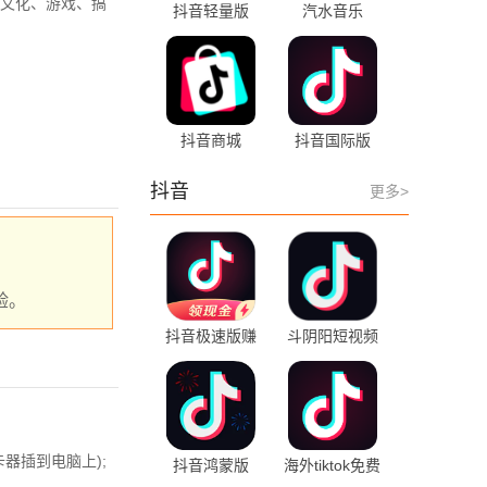
文化、游戏、搞
抖音轻量版
汽水音乐
38.7.0 安卓版
19.2.0 官方版
抖音商城
抖音国际版
38.7.0 手机版
45.0.42 最新版
抖音
更多>


验。
抖音极速版赚
斗阴阳短视频
钱 38.7.0 最新
38.7.0 安卓版
版
器插到电脑上);
抖音鸿蒙版
海外tiktok免费