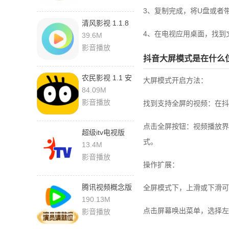
3、复制完成，将U盘或者带
清风影视 1.1.8
最新版
4、在电视应用桌面，找到
39.6M
影音播放
抖音大屏模式是在什么
农民影视 1.1 安
‌大屏模式开启方法‌：
卓版
84.09M
影音播放
‌找到支持全屏的视频‌：在
‌点击全屏按钮‌：视频播
超级itv电视版
式。‌‌
6.0.4
13.4M
影音播放
操作扩展‌：
腾讯视频概念版
全屏模式下，上滑或下滑可
9.03.65.31663
190.13M
官方版
点击屏幕唤出菜单，选择左上
影音播放