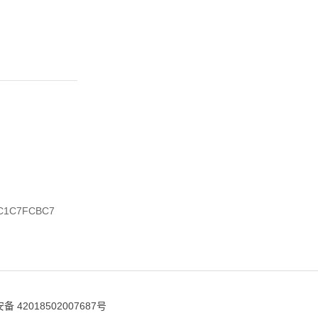
C1C7FCBC7
 42018502007687号