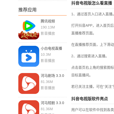
抖音电视版怎么看直播
推荐应用
‌1、通过首页入口进入直播‌
腾讯视频
打开抖音APP，进入首页后
9.03.65.31663
190.13M
官方版
直播推荐页面。‌‌
影音播放
在直播推荐页面，上下滑动
小白电视直播
2024 安卓版
10.3M
2、通过搜索进入直播‌。
影音播放
点击首页右上角的搜索图标
目标直播间。‌‌
河马剧场 3.3.0
最新版
81.36M
若已关注主播，可在“关注”
影音播放
抖音电视版软件亮点
河马短剧 3.3.0
安卓版
81.36M
用户可以在软件中找到各类