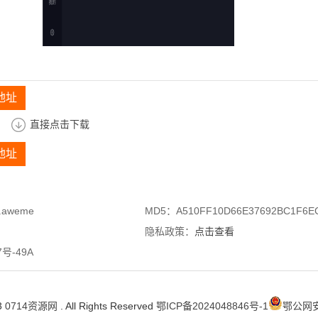
地址
直接点击下载
地址
.aweme
MD5：A510FF10D66E37692BC1F6E
隐私政策：
点击查看
号-49A
3
0714资源网
. All Rights Reserved
鄂ICP备2024048846号-1
鄂公网安备