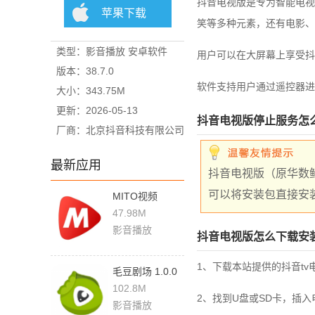
抖音电视版是专为智能电视
苹果下载
笑等多种元素，还有电影、
类型：影音播放 安卓软件
用户可以在大屏幕上享受抖
版本：38.7.0
软件支持用户通过遥控器进
大小：343.75M
更新：2026-05-13
抖音电视版停止服务怎
厂商：北京抖音科技有限公司
最新应用
抖音电视版（原华数
可以将安装包直接安
MITO视频
v1.1.3 官方版
47.98M
影音播放
抖音电视版怎么下载安
1、下载本站提供的抖音tv
毛豆剧场 1.0.0
最新版
102.8M
2、找到U盘或SD卡，插入
影音播放