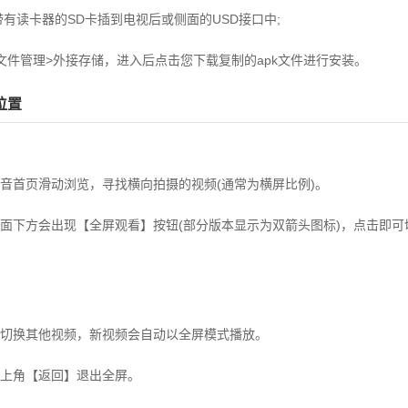
有读卡器的SD卡插到电视后或侧面的USD接口中;
文件管理>外接存储，进入后点击您下载复制的apk文件进行安装。
位置
抖音首页滑动浏览，寻找横向拍摄的视频(通常为横屏比例)。
放界面下方会出现【全屏观看】按钮(部分版本显示为双箭头图标)，点击即
切换其他视频，新视频会自动以全屏模式播放。‌‌
角【返回】退出全屏。‌‌