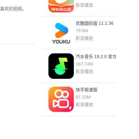
影音播放
喜欢的视频。
优酷国际版 11.1.36
安卓版
79.9M
影音播放
汽水音乐 19.2.0 官方
版
167.74M
影音播放
快手极速版
14.4.10.11443 安卓
97.33M
版
影音播放