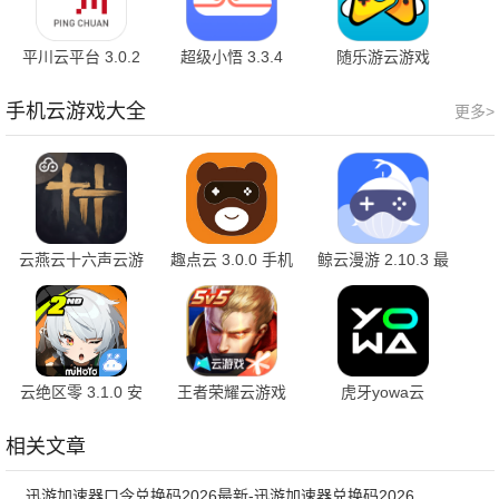
平川云平台 3.0.2
超级小悟 3.3.4
随乐游云游戏
官方版
4.4.5.0016 最新版
手机云游戏大全
更多>
云燕云十六声云游
趣点云 3.0.0 手机
鲸云漫游 2.10.3 最
戏 1.2.6 手机版
版
新版
云绝区零 3.1.0 安
王者荣耀云游戏
虎牙yowa云
卓版
5.2.1.4990108 安
2.8.21 手机版
卓版
相关文章
迅游加速器口令兑换码2026最新-迅游加速器兑换码2026年7月