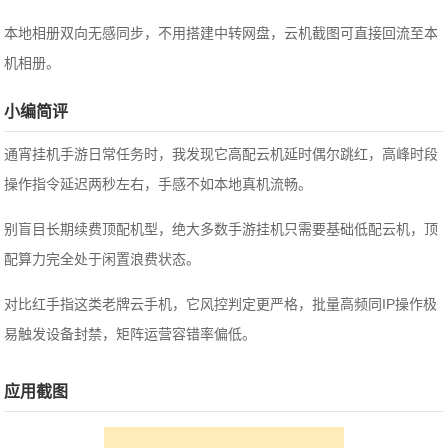
本地相册双向无感同步，不用搭建中转网盘，云机截图可直接回流至本
机相册。
小编简评
通宵挂机手游日常任务时，我发现它高配云机延时偶尔跳红，高峰时段
操作指令延迟两秒左右，手感不如本地真机流畅。
别盲目长期续费顶配机型，绝大多数手游挂机只需要基础低配云机，顶
配算力完全处于闲置浪费状态。
对比红手指这类老牌云手机，它风控判定更严格，批量高频同IP操作极
易触发设备封禁，矩阵运营容错率偏低。
应用截图