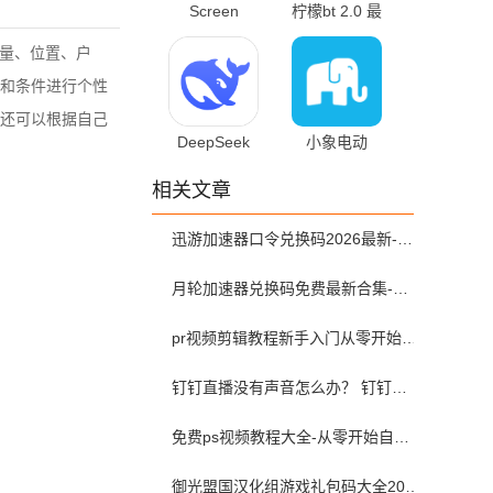
Screen
柠檬bt 2.0 最
Recorder
新版
数量、位置、户
1.2.6.7 最新版
和条件进行个性
还可以根据自己
DeepSeek
小象电动
2.2.2 最新版
3.2.052 最新版
相关文章
迅游加速器口令兑换码2026最新-迅游加速器兑换码2026年7月
月轮加速器兑换码免费最新合集-月轮加速器免费兑换码口令2024最新
pr视频剪辑教程新手入门从零开始-pr教程从零开始学剪辑全集免费
钉钉直播没有声音怎么办？ 钉钉直播没有声音解决方法？
免费ps视频教程大全-从零开始自学ps视频教程全集2026最新版
御光盟国汉化组游戏礼包码大全2025