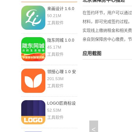
北京保障房中心描述
来画设计 1.6.0
在签约环节，用户可以通过
安卓版
50.21M
材料，即可完成签约过程。
工具软件
实现线上缴纳租金和相关费
亲自到保障房中心缴费，节
陇东同城 1.0.0
安卓版
45.17M
应用截图
工具软件
领授心理 1.0 安
卓版
201.53M
工具软件
LOGO匠商标设
计 3.4 安卓版
52.53M
工具软件
<