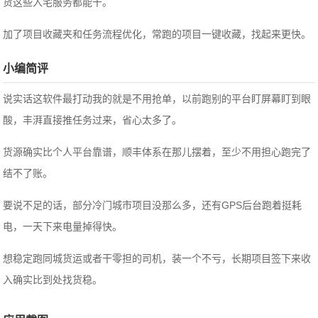
货这些入宅服务都能干。
加了项目收藏夹和任务流程优化，常跑的项目一键收藏，找起来更快。
小编简评
说实话这软件最打动我的就是不用抢单，以前跑别的平台盯屏幕盯到眼
酸，丰湃直接推任务过来，省心太多了。
货源确实比个人平台靠谱，顺丰体系在那儿摆着，至少不用担心跑完了
结不了账。
要说不足的话，部分冷门城市项目没那么多，还有GPS后台跑着挺耗
电，一天下来电量掉得快。
想稳定跑同城货运或者干零担的司机，装一个不亏，长期项目签下来收
入确实比到处找货稳。