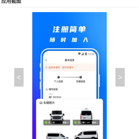
应用截图
<
>