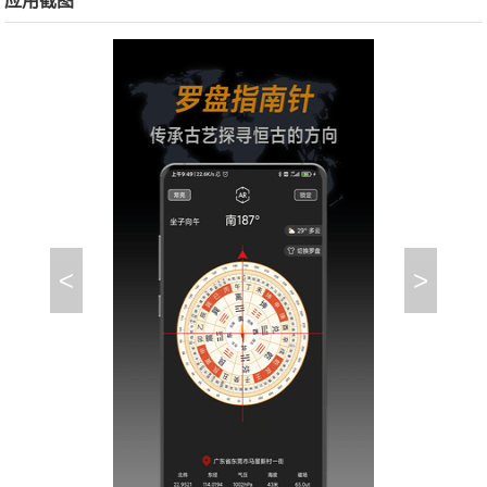
应用截图
<
>