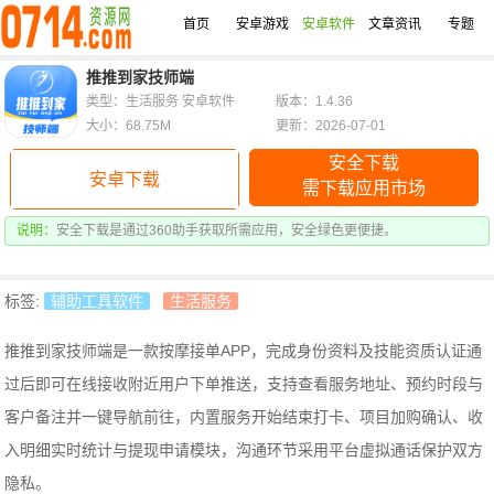
首页
安卓游戏
安卓软件
文章资讯
专题
推推到家技师端
类型：生活服务 安卓软件
版本：1.4.36
大小：68.75M
更新：2026-07-01
安全下载
安卓下载
需下载应用市场
说明：
安全下载是通过360助手获取所需应用，安全绿色更便捷。
标签:
辅助工具软件
生活服务
推推到家技师端是一款按摩接单APP，完成身份资料及技能资质认证通
过后即可在线接收附近用户下单推送，支持查看服务地址、预约时段与
客户备注并一键导航前往，内置服务开始结束打卡、项目加购确认、收
入明细实时统计与提现申请模块，沟通环节采用平台虚拟通话保护双方
隐私。