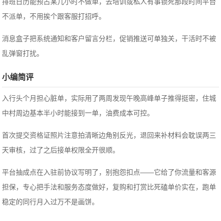
排班日历能预占某几小时不做单，去培训或私人有事锁死那段时间平台
不派单，不用挨个跟客服打招呼。
消息盒子把系统通知和客户留言分栏，促销推送可单独关，干活时不被
乱弹窗打扰。
小编简评
入行头个月担心脏单，实际用了两周发现午晚高峰单子推得挺密，住城
中村周边基本半小时能接到一单，油费成本可控。
首次提交资格证照片注意拍清晰边角别反光，退回来补材料会耽误两三
天审核，过了之后接单权限全开很顺。
平台抽成点在入驻前协议写明了，别抱怨扣点——它给了你流量和客源
担保，专心把手法和服务态度做好，复购和打赏比死磕单价实在，跑单
稳定的同行月入过万不是画饼。