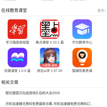
最新版
官方版
最新版
在线教育课堂
更多>
学习强国电视版
墨点课堂 4.10.1 最
华为教育中心
2.74.0 最新版
新版
v15.1.1.300 最新
版
班墨课堂 1.0.0 最
欧拉ai学 2.87.00
猿辅导素养课
新版
安卓版
3.35.1 最新版
相关文章
御光盟国汉化组游戏礼包码大全2025
月轮加速器兑换码免费最新合集-月轮加速器免费兑换码口令2024最新