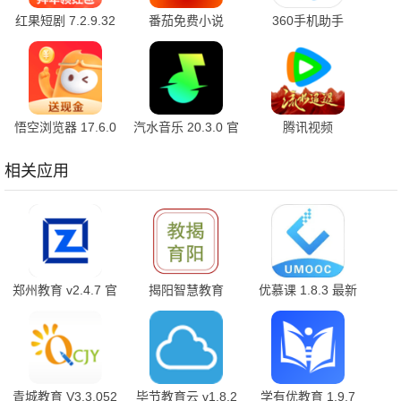
红果短剧 7.2.9.32
番茄免费小说
360手机助手
官方版
7.2.9.32 安卓版
10.2.2 官方版
悟空浏览器 17.6.0
汽水音乐 20.3.0 官
腾讯视频
安卓版
方版
9.04.16.32055 官
方版
相关应用
郑州教育 v2.4.7 官
揭阳智慧教育
优慕课 1.8.3 最新
方版
1.7.0 最新版
版
青城教育 V3.3.052
毕节教育云 v1.8.2
学有优教育 1.9.7