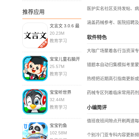
医护实名社区支持发帖、病
推荐应用
涵盖药械参考、医院招聘及
文言文 3.0.6 最
新版
20.23M
软件特色
教育学习
大咖广场聚着各行当资深专
宝宝儿童右脑开
错题本自动归集模拟考里蒙
发 3.3qr 最新版
25.57M
教育学习
热榜把近期高引指南更新或
宝宝听世界
药械专区列着临床常用药剂
2.7qfx 最新版
32.44M
教育学习
小编简评
值班夜班间隙点开刷两道每
宝宝钓鱼
9.93.00.00 最新
102.58M
个别冷门亚专科内容更新频
版