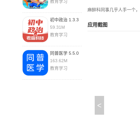
教育学习
麻醉科同事几乎人手一个，
初中政治 1.3.3
应用截图
手机版
59.31M
教育学习
同普医学 5.5.0
最新版
163.62M
教育学习
<