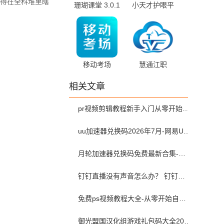
得在全科堆里瞎
珊瑚课堂 3.0.1
小天才护眼平
最新版
板家长端
v1.11.0.0 安卓
版
移动考场
慧通江职
v2.0.1 安卓版
v1.0.88 最新版
相关文章
pr视频剪辑教程新手入门从零开始-pr教程从零开始学剪辑全集免费
uu加速器兑换码2026年7月-网易UU加速器兑换码最新汇总口令CDK合集
月轮加速器兑换码免费最新合集-月轮加速器免费兑换码口令2024最新
钉钉直播没有声音怎么办？ 钉钉直播没有声音解决方法？
免费ps视频教程大全-从零开始自学ps视频教程全集2026最新版
御光盟国汉化组游戏礼包码大全2025