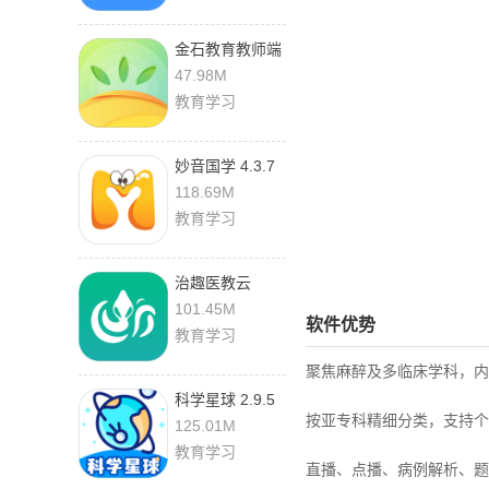
金石教育教师端
1.7.9 手机版
47.98M
教育学习
妙音国学 4.3.7
最新版
118.69M
教育学习
治趣医教云
3.9.7
101.45M
软件优势
教育学习
聚焦麻醉及多临床学科，内
科学星球 2.9.5
按亚专科精细分类，支持个
手机版
125.01M
教育学习
直播、点播、病例解析、题