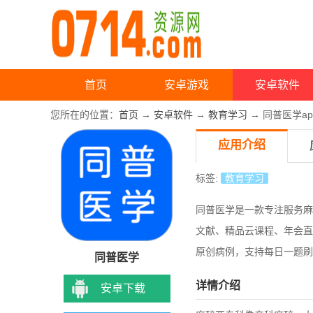
首页
安卓游戏
安卓软件
您所在的位置：
首页
→
安卓软件
→
教育学习
→ 同普医学ap
应用介绍
标签:
教育学习
同普医学是一款专注服务麻
文献、精品云课程、年会直
原创病例，支持每日一题刷
同普医学
详情介绍
安卓下载