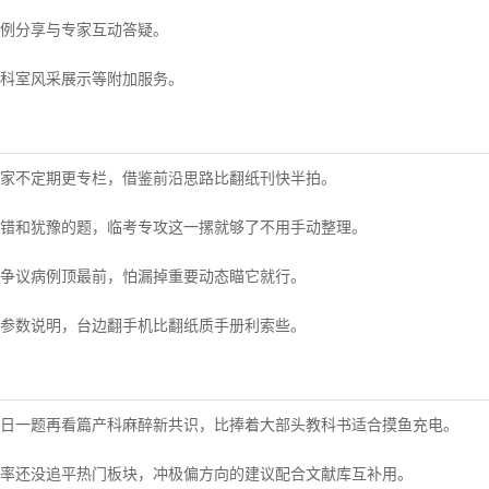
例分享与专家互动答疑。
科室风采展示等附加服务。
家不定期更专栏，借鉴前沿思路比翻纸刊快半拍。
错和犹豫的题，临考专攻这一摞就够了不用手动整理。
争议病例顶最前，怕漏掉重要动态瞄它就行。
参数说明，台边翻手机比翻纸质手册利索些。
日一题再看篇产科麻醉新共识，比捧着大部头教科书适合摸鱼充电。
率还没追平热门板块，冲极偏方向的建议配合文献库互补用。