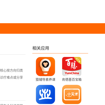
相关应用
核心按方向归类
诊疗难点或分享
猿辅导素养课
肯德基百宝箱
3.35.1 最新版
2.7.9 官方版