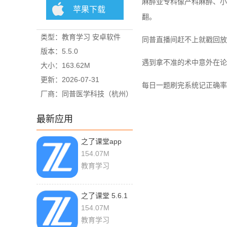
麻醉亚专科像产科麻醉、小
苹果下载
翻。
类型：教育学习 安卓软件
同普直播间赶不上就戳回放
版本：5.5.0
遇到拿不准的术中意外在论
大小：163.62M
更新：2026-07-31
每日一题刷完系统记正确率
厂商：同普医学科技（杭州）
有限公司
最新应用
之了课堂app
5.6.1 最新版
154.07M
教育学习
之了课堂 5.6.1
154.07M
教育学习