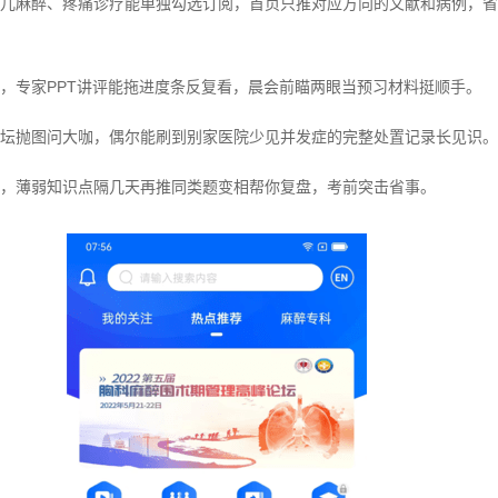
儿麻醉、疼痛诊疗能单独勾选订阅，首页只推对应方向的文献和病例，省
，专家PPT讲评能拖进度条反复看，晨会前瞄两眼当预习材料挺顺手。
坛抛图问大咖，偶尔能刷到别家医院少见并发症的完整处置记录长见识。
，薄弱知识点隔几天再推同类题变相帮你复盘，考前突击省事。