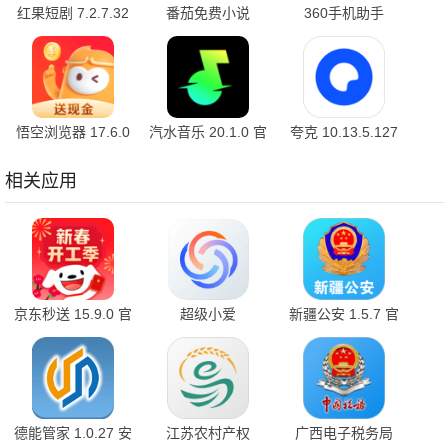
红果短剧 7.2.7.32
番茄免费小说
360手机助手
官方版
7.2.7.32 安卓版
10.2.2 官方版
悟空浏览器 17.6.0
汽水音乐 20.1.0 官
夸克 10.13.5.127
安卓版
方版
最新版
相关应用
京东秒送 15.9.0 官
超级小爱
新疆公安 1.5.7 官
方版
7.9.10.1211 最新
方版
版
德能管家 1.0.27 安
江苏农村产权
广西电子税务局