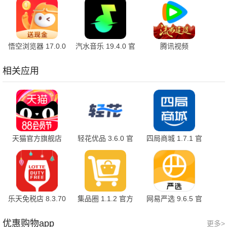
悟空浏览器 17.0.0
汽水音乐 19.4.0 官
腾讯视频
安卓版
方版
9.03.70.31707 官
方版
相关应用
天猫官方旗舰店
轻花优品 3.6.0 官
四局商城 1.7.1 官
15.80.0 最新版
方版
方版
乐天免税店 8.3.70
集品圈 1.1.2 官方
网易严选 9.6.5 官
最新版
版
方版
优惠购物app
更多>