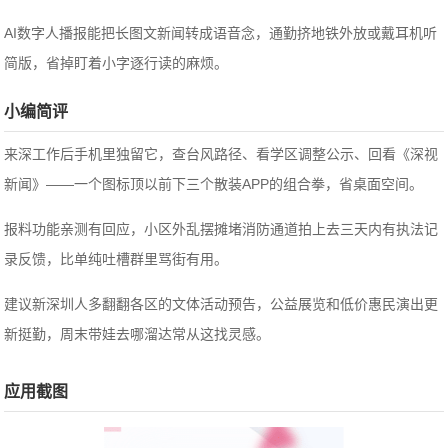
AI数字人播报能把长图文新闻转成语音念，通勤挤地铁外放或戴耳机听
简版，省掉盯着小字逐行读的麻烦。
小编简评
来深工作后手机里独留它，查台风路径、看学区调整公示、回看《深视
新闻》——一个图标顶以前下三个散装APP的组合拳，省桌面空间。
报料功能亲测有回应，小区外乱摆摊堵消防通道拍上去三天内有执法记
录反馈，比单纯吐槽群里骂街有用。
建议新深圳人多翻翻各区的文体活动预告，公益展览和低价惠民演出更
新挺勤，周末带娃去哪溜达常从这找灵感。
应用截图