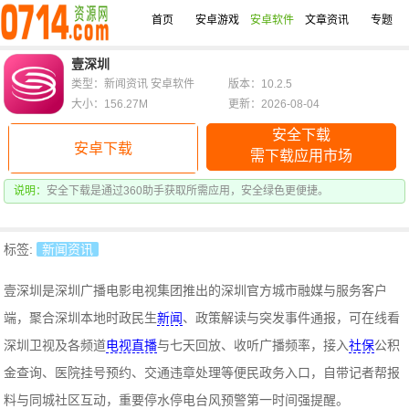
首页
安卓游戏
安卓软件
文章资讯
专题
壹深圳
类型：新闻资讯 安卓软件
版本：10.2.5
大小：156.27M
更新：2026-08-04
安全下载
安卓下载
需下载应用市场
说明：
安全下载是通过360助手获取所需应用，安全绿色更便捷。
标签:
新闻资讯
壹深圳是深圳广播电影电视集团推出的深圳官方城市融媒与服务客户
端，聚合深圳本地时政民生
新闻
、政策解读与突发事件通报，可在线看
深圳卫视及各频道
电视直播
与七天回放、收听广播频率，接入
社保
公积
金查询、医院挂号预约、交通违章处理等便民政务入口，自带记者帮报
料与同城社区互动，重要停水停电台风预警第一时间强提醒。