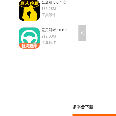
么么聊 3.0.4 安
卓版
139.28M
工具软件
元贝驾考 10.8.2
<
212.08M
工具软件
多平台下载