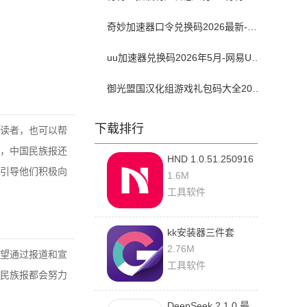
奇妙加速器口令兑换码2026最新-奇妙加速器兑换码2026最新5月
uu加速器兑换码2026年5月-网易UU加速器兑换码最新汇总口令CDK合集
御光盟国汉化组游戏礼包码大全2025
下载排行
读者，也可以帮
，中国民族报还
HND 1.0.51.250916
引导他们积极向
最新版
1.6M
工具软件
kk安装器三件套
2.5.0514 安卓版
2.76M
望通过报道和宣
工具软件
民族报都会努力
DeepSeek 2.1.0 最