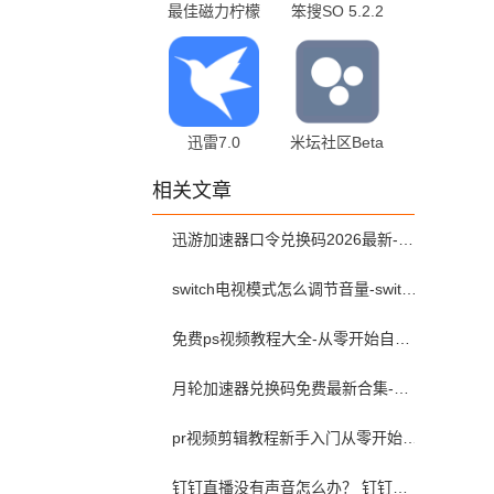
最佳磁力柠檬
笨搜SO 5.2.2
2.0 最新版
最新版
迅雷7.0
米坛社区Beta
7.01.0.7000 安
1.0.11.0 最新
相关文章
卓版
版
迅游加速器口令兑换码2026最新-迅游加速器兑换码2026年5月
switch电视模式怎么调节音量-switch电视模式常见问题解决方案
免费ps视频教程大全-从零开始自学ps视频教程全集2026最新版
月轮加速器兑换码免费最新合集-月轮加速器免费兑换码口令2024最新
pr视频剪辑教程新手入门从零开始-pr教程从零开始学剪辑全集免费
钉钉直播没有声音怎么办？ 钉钉直播没有声音解决方法？