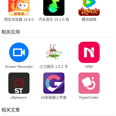
悟空浏览器 16.8.0
汽水音乐 19.2.0 官
腾讯视频
安卓版
方版
9.03.65.31663 官
方版
相关应用
Screen Recorder
小刀娱乐 1.0.2 手
HND
1.2.6.7 最新版
机版
1.0.51.250916 最
新版
sillytavern
kk安装器三件套
HyperCeiler
0.119.0-beta.3 官
2.5.0514 安卓版
2.5.158_20250312
方版
安卓版
相关文章