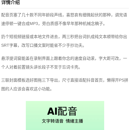
详情介绍
配音页塞了几十款不同年龄段声线，喜怒哀有细微起伏的那种，调完语
速停顿一键合成MP3，旁白质感不像早年那种机械念稿子。
扔个短视频链接或本地文件进去，两三秒把台词扒成纯文本顺带给你出
SRT字幕，改写口播文案时能省不少手抄功夫。
悬浮提词窗能盖在录制界面上跟着你念的速度自动滚，字大距可改，一
个人对着前置镜头讲长段子不至于忘词卡壳。
三联封面模板选好图拖三下导出，尺寸直接适配抖音首页，懒得开PS拼
图的人应该会喜欢这小功能。