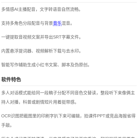
多情感AI主播配音，文字转语音自然流畅。
支持多角色分段配音与背景
音乐
混音。
一键提取音视频文案并导出SRT字幕文件。
内置悬浮提词器、视频解析下载与去水印。
智能写作辅助生成小红书文案、脚本及伪原创。
软件特色
多人对话模式能给同一段稿子分配不同音色交替读，整段听下来像俩主
持人对播，科普或剧情短片用着挺带感。
OCR识图把截图里的印刷字扒下来可编辑，拍课件PPT或竞品海报省得
手敲。