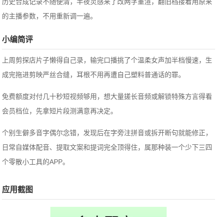
历史合成记录不随便清，半夜灵感来了改两字重渲，翻旧档接着用原来
的主播参数，不用重新调一遍。
小编简评
上周剪探店片子懒得自己录，输完口播挑了个温柔女声加半档慢速，生
成完拖进剪映严丝合缝，耳根不用再遭自己塑料普通话的罪。
免费额度对付几十秒短视频够用，想大量搓长音频或解锁特殊方言得看
会员档位，先拿短片段测满意再决定。
个别生僻多音字偶尔念错，发现后在字旁注拼音或拆开断句就能修正，
日常自媒体配音、提取文案和提词完全顶得住，属那种装一个少下三四
个零散小工具的APP。
应用截图