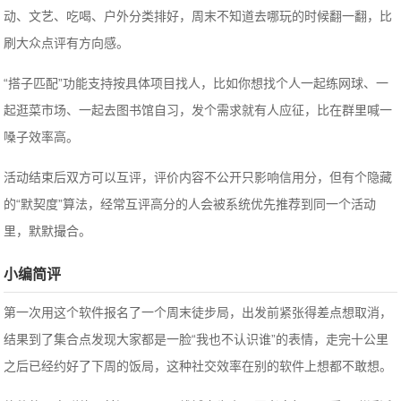
动、文艺、吃喝、户外分类排好，周末不知道去哪玩的时候翻一翻，比
刷大众点评有方向感。
“搭子匹配”功能支持按具体项目找人，比如你想找个人一起练网球、一
起逛菜市场、一起去图书馆自习，发个需求就有人应征，比在群里喊一
嗓子效率高。
活动结束后双方可以互评，评价内容不公开只影响信用分，但有个隐藏
的“默契度”算法，经常互评高分的人会被系统优先推荐到同一个活动
里，默默撮合。
小编简评
第一次用这个软件报名了一个周末徒步局，出发前紧张得差点想取消，
结果到了集合点发现大家都是一脸“我也不认识谁”的表情，走完十公里
之后已经约好了下周的饭局，这种社交效率在别的软件上想都不敢想。