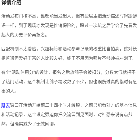
详情介绍
活动发布门槛不高，谁都能当发起人，但有些局主把活动描述写得跟谜
语一样，到了现场才发现是推销保险的，踩过一次坑之后学会了先看发
起人的历史评价再报名。
匹配机制不太看脸，兴趣标签和活动参与记录的权重比自拍高，这对长
相普通但爱好丰富的人比较友好，终于不用因为照片不够帅被左滑了。
有个“活动信用分”的设计，报名之后放鸽子会被扣分，分数太低就报不
了热门活动，这个机制让鸽子精收敛了不少，但也误伤过真的临时有急
事的人。
聊天
窗口在活动开始前二十四小时才解锁，之前只能看对方的基本信息
和活动记录，这个设定强迫你把交流留到见面时，对社恐来说有点煎
熬，但确实减少了无效网聊。