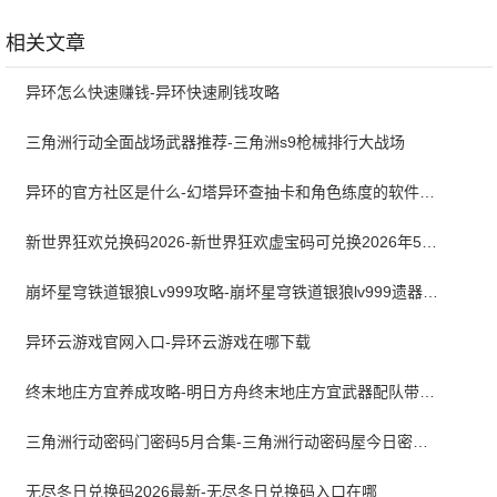
安卓版
安卓版
相关文章
异环怎么快速赚钱-异环快速刷钱攻略
三角洲行动全面战场武器推荐-三角洲s9枪械排行大战场
异环的官方社区是什么-幻塔异环查抽卡和角色练度的软件叫什么
新世界狂欢兑换码2026-新世界狂欢虚宝码可兑换2026年5月最新
崩坏星穹铁道银狼Lv999攻略-崩坏星穹铁道银狼lv999遗器词条带什么
异环云游戏官网入口-异环云游戏在哪下载
终末地庄方宜养成攻略-明日方舟终末地庄方宜武器配队带什么
三角洲行动密码门密码5月合集-三角洲行动密码屋今日密码大全2026最新5月
无尽冬日兑换码2026最新-无尽冬日兑换码入口在哪