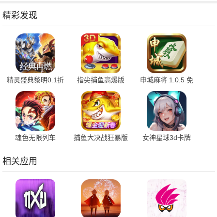
精彩发现
精灵盛典黎明0.1折
指尖捕鱼高爆版
申城麻将 1.0.5 免
1.00.1 官方版
10.3.46.4.0 手机版
费版
魂色无限列车
捕鱼大决战狂暴版
女神星球3d卡牌
1.0.06 最新版
122.7.291 安卓版
76.1 安卓版
相关应用