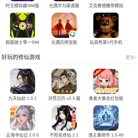
时王模拟器SIM版
光遇华为渠道服
艾克赛德腰带模拟
5.0 手机版
0.14.5 最新版
器豪华版 v8 最新
版
假面骑士零一SIM
光遇应用宝版
玩具熊第1代手机
模拟器 1.7.25 最新
0.15.8 最新版
版 2.0.5 最新版
版
好玩的修仙游戏
更多>
九天仙劫 1.0.2
洪荒日历 v3.3 最
勇者大暴走红包版
新版
1.0.0 官方版
云海寻仙记 2.0.0
不知名修仙 2.1
道主重修传 1.0.49