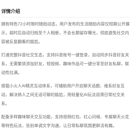
详情介绍
拥有特色72小时限时随拍动态，用户发布的生活随拍内容仅短期公开展
示，超时后自动归档至个人相册，不会长期留存曝光，彻底避免社交内
容被反复翻看的尴尬。
打通完整抖音社交生态，支持抖音账号一键登录，自动同步抖音好友关
系，无需繁琐添加好友，短视频、趣味作品可一键分享至好友私聊，联
动性拉满。
搭载小火人AI精灵互动体系，可辅助用户开启聊天话题、维系好友互
动，解决熟人之间无话可聊的尴尬，用轻量化AI玩法润滑日常社交关
系。
配备多样趣味聊天交互功能，支持视频红包、红心问候、专属聊天火花
等特色玩法，告别单调文字沟通，让日常私聊氛围更鲜活有趣。