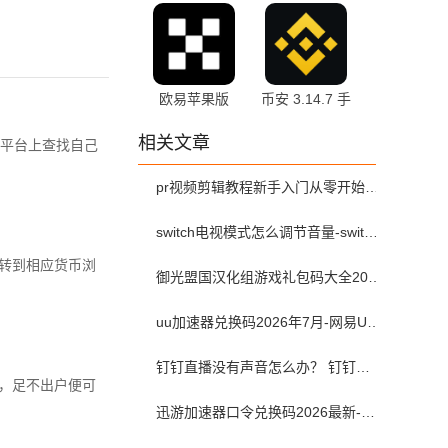
所 6.182.0 安
6.182.0 安卓版
卓版
欧易苹果版
币安 3.14.7 手
6.182.0 官方版
机版
相关文章
平台上查找自己
pr视频剪辑教程新手入门从零开始-pr教程从零开始学剪辑全集免费
switch电视模式怎么调节音量-switch电视模式常见问题解决方案
跳转到相应货币浏
御光盟国汉化组游戏礼包码大全2025
uu加速器兑换码2026年7月-网易UU加速器兑换码最新汇总口令CDK合集
钉钉直播没有声音怎么办？ 钉钉直播没有声音解决方法？
台，足不出户便可
迅游加速器口令兑换码2026最新-迅游加速器兑换码2026年7月