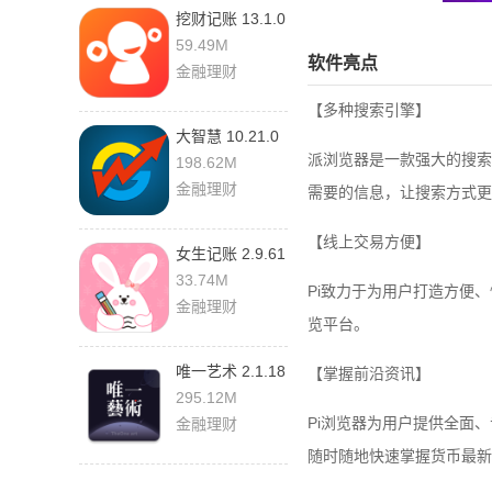
挖财记账 13.1.0
59.49M
软件亮点
金融理财
【多种搜索引擎】
大智慧 10.21.0
最新版
派浏览器是一款强大的搜索
198.62M
金融理财
需要的信息，让搜索方式更
【线上交易方便】
女生记账 2.9.61
33.74M
Pi致力于为用户打造方便
金融理财
览平台。
唯一艺术 2.1.18
【掌握前沿资讯】
安卓版
295.12M
Pi浏览器为用户提供全面
金融理财
随时随地快速掌握货币最新