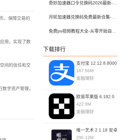
奇妙加速器口令兑换码2026最新-奇妙加速器兑换码2026最新7月
月轮加速器兑换码免费最新合集-月轮加速器免费兑换码口令2024最新
货币，保障交易的
免费ps视频教程大全-从零开始自学ps视频教程全集2026最新版
应用，实现了数
下载排行
支付宝 12.12.8.8000
空间的信任和交
安卓版
167.56M
金融理财
行数字资产管理，
欧易苹果版 6.182.0
官方版
422.9M
金融理财
唯一艺术 2.1.18 安卓
版
295.12M