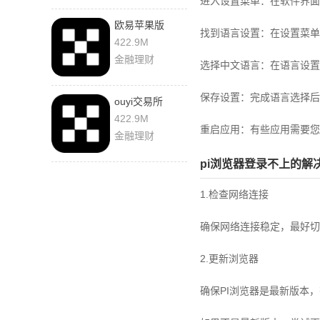
进入设置菜单：在软件界面
欧易苹果版
找到语言设置：在设置菜单中，
6.182.0 官方版
422.9M
金融理财
选择中文语言：在语言设置中
保存设置：完成语言选择后
ouyi交易所
6.182.0 安卓版
422.9M
重启应用：有些应用需要您
金融理财
pi浏览器登录不上的解
1.检查网络连接
确保网络连接稳定，最好切换
2.更新浏览器
确保PI浏览器是最新版本