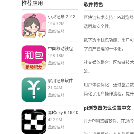
推荐应用
软件特色
小贝记账 2.2.2
区块链技术支持：Pi浏览
194.72M
透明和安全性。
金融理财
数字货币钱包功能：用户可
中国移动钱包
字资产管理的一体化。
10.5.90 官方版
198.18M
社交媒体整合：区块链技术
金融理财
流。
家用记账软件
用户体验优化：通过整合数
39.0 手机版
21.04M
简化了用户操作流程，提升
金融理财
pi浏览器怎么设置中文
易欧oky 6.182.0
安卓版
422.9M
打开Pi浏览器软件：在您的
金融理财