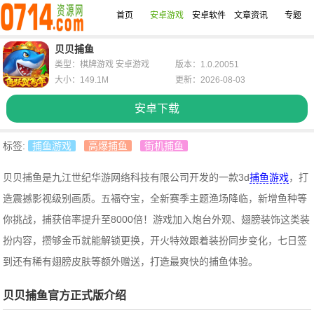
首页
安卓游戏
安卓软件
文章资讯
专题
贝贝捕鱼
类型：棋牌游戏 安卓游戏
版本：1.0.20051
大小：149.1M
更新：2026-08-03
安卓下载
标签:
捕鱼游戏
高爆捕鱼
街机捕鱼
贝贝捕鱼是九江世纪华游网络科技有限公司开发的一款3d
捕鱼游戏
，打
造震撼影视级别画质。五福夺宝，全新赛季主题渔场降临，新增鱼种等
你挑战，捕获倍率提升至8000倍！游戏加入炮台外观、翅膀装饰这类装
扮内容，攒够金币就能解锁更换，开火特效跟着装扮同步变化，七日签
到还有稀有翅膀皮肤等额外赠送，打造最爽快的捕鱼体验。
贝贝捕鱼官方正式版介绍