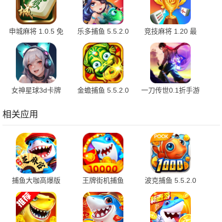
申城麻将 1.0.5 免
乐多捕鱼 5.5.2.0
竞技麻将 1.20 最
费版
安卓版
新版
女神星球3d卡牌
金蟾捕鱼 5.5.2.0
一刀传世0.1折手游
76.1 安卓版
官方版
平台 101.3.0 最新
版
相关应用
捕鱼大咖高爆版
王牌街机捕鱼
波克捕鱼 5.5.2.0
152 官方版
5.5.2.0 官方版
最新版