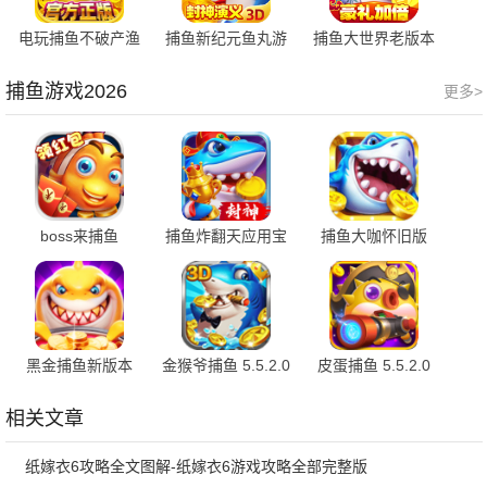
电玩捕鱼不破产渔
捕鱼新纪元鱼丸游
捕鱼大世界老版本
场版 7.032 安卓版
戏 v9.23 安卓版
v5.99.04 安卓版
捕鱼游戏2026
更多>
boss来捕鱼
捕鱼炸翻天应用宝
捕鱼大咖怀旧版
5.5.2.0 最新版
版本 11.8.1.0 手机
152 安卓版
版
黑金捕鱼新版本
金猴爷捕鱼 5.5.2.0
皮蛋捕鱼 5.5.2.0
5.5.2.0 免费版
最新版
官方版
相关文章
纸嫁衣6攻略全文图解-纸嫁衣6游戏攻略全部完整版