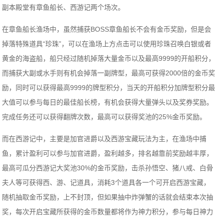
副本殿堂有章鱼船长、西游记两个场次。
在章鱼船长渔场中，虽然捕获BOSS章鱼船长不会有金币奖励，但是会
掉落特殊道具“珍珠”，可以在渔场上方点击可以使用珍珠召唤白银或者
黄金的海盗船，船只经过随机掉落大量金币以及最高9999的开船积分，
而捕获大副或水手则有机会掉落一副牌型，最高可获得2000倍的金币奖
励，同时可以获得最高9999的牌型积分，当天的开船积分加牌型积分最
大值可以参与每日的最佳船长榜，有机会获得大量弹头以及奖券奖励。
完成任务还可以获得翻牌次数，最高可以获得奖池的25%金币奖励。
而在西游记中，主要是加官进爵以及西游宝藏玩法为主，在渔场中捕
鱼，累计盈利可以参与加官进爵，盈利越多，排名越靠前奖励越丰厚，
最高可瓜分西游记大奖池30%的金币奖励，击杀孙悟空、猪八戒、白骨
夫人等可获得西、游、记道具，消耗3个道具各一个可开启西游宝藏，
随机抽取金币奖励，上不封顶，但如果抽中炸弹蟹的话就会结束本次抽
奖，每次开启宝藏所获得的金币数量都将作为神力积分，参与每日神力