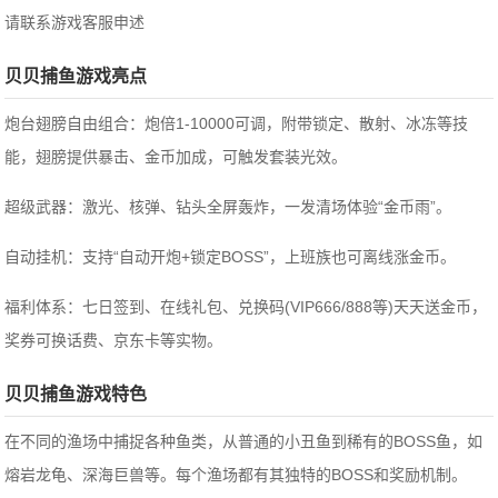
请联系游戏客服申述
贝贝捕鱼游戏亮点
炮台翅膀自由组合：炮倍1-10000可调，附带锁定、散射、冰冻等技
能，翅膀提供暴击、金币加成，可触发套装光效。
超级武器：激光、核弹、钻头全屏轰炸，一发清场体验“金币雨”。
自动挂机：支持“自动开炮+锁定BOSS”，上班族也可离线涨金币。
福利体系：七日签到、在线礼包、兑换码(VIP666/888等)天天送金币，
奖券可换话费、京东卡等实物。
贝贝捕鱼游戏特色
在不同的渔场中捕捉各种鱼类，从普通的小丑鱼到稀有的BOSS鱼，如
熔岩龙龟、深海巨兽等。每个渔场都有其独特的BOSS和奖励机制。