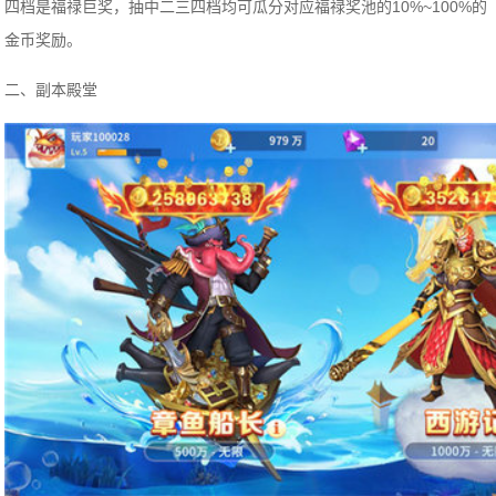
四档是福禄巨奖，抽中二三四档均可瓜分对应福禄奖池的10%~100%的
金币奖励。
二、副本殿堂