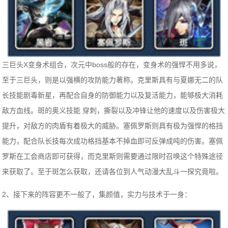
三巨头X变身术组合，次元中boss般的存在，变身术的强悍不用多说，
至于三巨头，则是以强横的攻防能力著称。克里斯具有与夏娜无二的队
长技能剧毒新星，再配合自身的防御能力以及复活能力，能够极大消耗
敌方血线。斑的奥义技能 穿刺，撕裂以及冲锋让他的速度以及伤害极大
提升，对敌方的肉盾有着极大的威胁。塞佩罗斯则具有极为强悍的格挡
能力，配合队长技每次成功格挡基本不掉血即可反弹成吨的伤害。塞佩
罗斯在工会商店即可获得，而克里斯则需要通过限时召唤这个特殊途径
来获取了。至于斑怎么获取，还请各位到人气动漫大乱斗一探究竟啦。
2、接下来的阵容更不一般了，集颜值，实力与技术于一身：