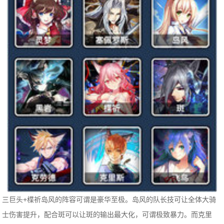
三巨头+楪祈岛风的阵容可谓是豪华至极。岛风的队长技可让全体大骑
士伤害提升，配合斑可以让斑的输出最大化，可谓极致暴力。而克里