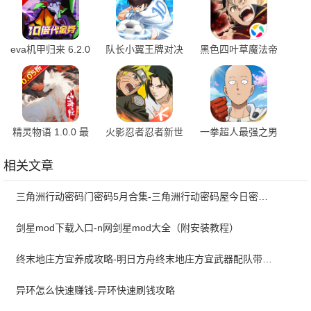
eva机甲归来 6.2.0
队长小翼王牌对决
黑色四叶草魔法帝
安卓版
1.24.6 最新版
之道应用宝版本
0.03.009 安卓版
精灵物语 1.0.0 最
火影忍者忍者新世
一拳超人最强之男
新版
代 3.82.35 最新版
小y版 1.7.1 官方版
相关文章
三角洲行动密码门密码5月合集-三角洲行动密码屋今日密码大全2026最新5月
剑星mod下载入口-n网剑星mod大全（附安装教程）
终末地庄方宜养成攻略-明日方舟终末地庄方宜武器配队带什么
异环怎么快速赚钱-异环快速刷钱攻略