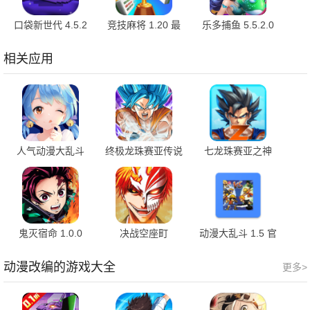
口袋新世代 4.5.2
竞技麻将 1.20 最
乐多捕鱼 5.5.2.0
最新版
新版
安卓版
相关应用
人气动漫大乱斗
终极龙珠赛亚传说
七龙珠赛亚之神
1.11.18 官方版
1.0
1.0.2
鬼灭宿命 1.0.0
决战空座町
动漫大乱斗 1.5 官
4.1833.21
方版
动漫改编的游戏大全
更多>