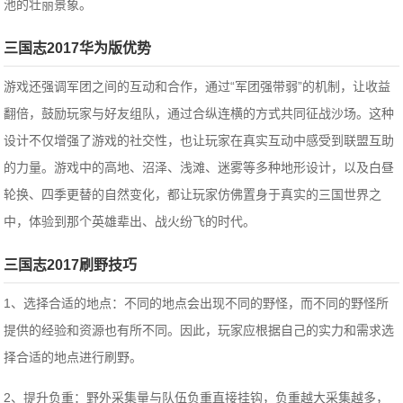
池的壮丽景象。
三国志2017华为版优势
游戏还强调军团之间的互动和合作，通过“军团强带弱”的机制，让收益
翻倍，鼓励玩家与好友组队，通过合纵连横的方式共同征战沙场。这种
设计不仅增强了游戏的社交性，也让玩家在真实互动中感受到联盟互助
的力量。游戏中的高地、沼泽、浅滩、迷雾等多种地形设计，以及白昼
轮换、四季更替的自然变化，都让玩家仿佛置身于真实的三国世界之
中，体验到那个英雄辈出、战火纷飞的时代。
三国志2017刷野技巧
1、选择合适的地点：不同的地点会出现不同的野怪，而不同的野怪所
提供的经验和资源也有所不同。因此，玩家应根据自己的实力和需求选
择合适的地点进行刷野。‌
2、提升负重：野外采集量与队伍负重直接挂钩，负重越大采集越多，