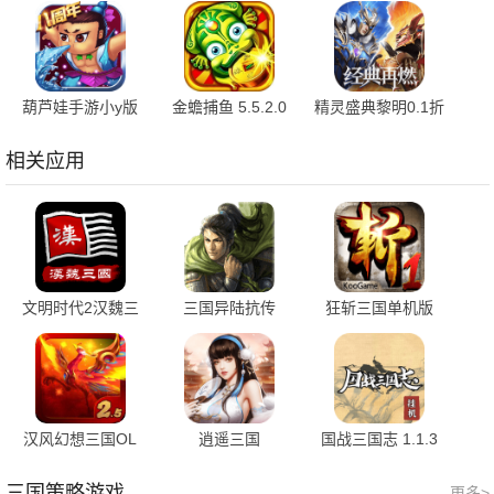
葫芦娃手游小y版
金蟾捕鱼 5.5.2.0
精灵盛典黎明0.1折
4.10.50 最新版
官方版
1.00.1 官方版
相关应用
文明时代2汉魏三
三国异陆抗传
狂斩三国单机版
国 2.3 官方版
1.0.134 最新版
2.1.8 官方版
汉风幻想三国OL
逍遥三国
国战三国志 1.1.3
2.8.0 最新版
3.1.0.00150002 官
最新版
方版
三国策略游戏
更多>