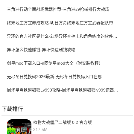
三角洲行动全面战场武器推荐-三角洲s9枪械排行大战场
终末地庄方宜养成攻略-明日方舟终末地庄方宜武器配队带什么
异环的官方社区是什么-幻塔异环查抽卡和角色练度的软件叫什么
异环怎么快速赚钱-异环快速刷钱攻略
剑星mod下载入口-n网剑星mod大全（附安装教程）
无尽冬日兑换码2026最新-无尽冬日兑换码入口在哪
崩坏星穹铁道银狼Lv999攻略-崩坏星穹铁道银狼lv999遗器词条带什么
下载排行
植物大战僵尸二战版 0.2 官方版
317.5M