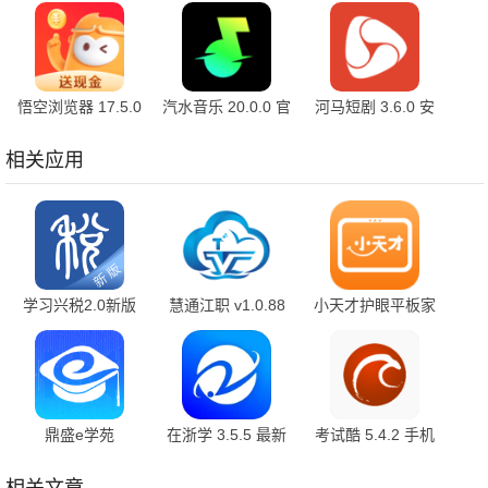
官方版
7.2.7.32 安卓版
10.2.2 官方版
悟空浏览器 17.5.0
汽水音乐 20.0.0 官
河马短剧 3.6.0 安
安卓版
方版
卓版
相关应用
学习兴税2.0新版
慧通江职 v1.0.88
小天才护眼平板家
2.0.3 官方版
最新版
长端 v1.11.0.0 安
卓版
鼎盛e学苑
在浙学 3.5.5 最新
考试酷 5.4.2 手机
v2.0.115 手机版
版
版