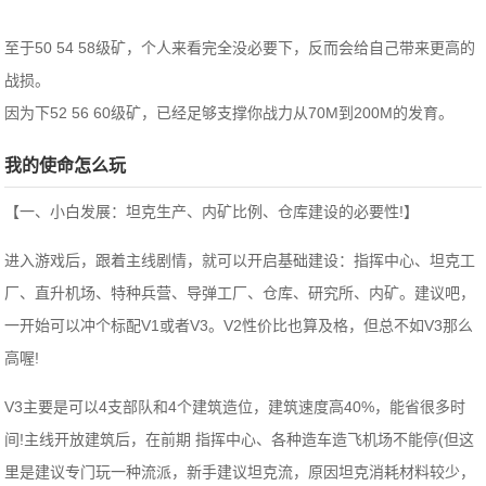
至于50 54 58级矿，个人来看完全没必要下，反而会给自己带来更高的
战损。
因为下52 56 60级矿，已经足够支撑你战力从70M到200M的发育。
我的使命怎么玩
【一、小白发展：坦克生产、内矿比例、仓库建设的必要性!】
进入游戏后，跟着主线剧情，就可以开启基础建设：指挥中心、坦克工
厂、直升机场、特种兵营、导弹工厂、仓库、研究所、内矿。建议吧，
一开始可以冲个标配V1或者V3。V2性价比也算及格，但总不如V3那么
高喔!
V3主要是可以4支部队和4个建筑造位，建筑速度高40%，能省很多时
间!主线开放建筑后，在前期 指挥中心、各种造车造飞机场不能停(但这
里是建议专门玩一种流派，新手建议坦克流，原因坦克消耗材料较少，