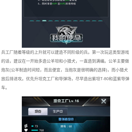
兵工厂随着等级的上升就可以建造不同阶级的兵。第一次玩这类型游戏
的话，建议在一开始多造公羊坦和小猎犬，一直造到满编。公羊主要做
炮灰(公羊制造时间短，而且便宜，当炮灰是很明确的选择)，而小猎犬
放后排进攻。优先升坦克工厂和导弹场，尽早造出紫坦T-80和蓝紫导弹
车。