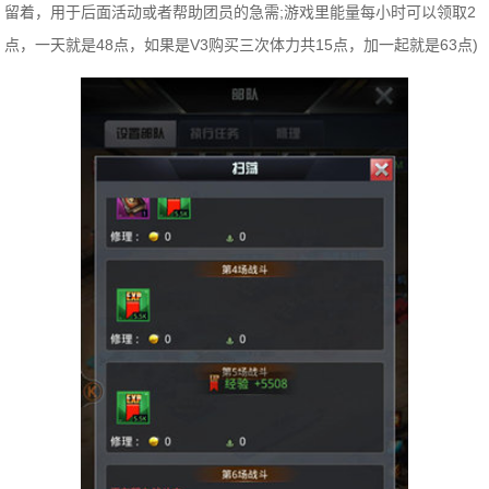
留着，用于后面活动或者帮助团员的急需;游戏里能量每小时可以领取2
点，一天就是48点，如果是V3购买三次体力共15点，加一起就是63点)