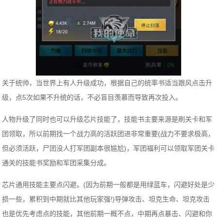
关于统帅，当世界上有人升级成功，根据自己的统率书适当跟风点击升
级，点5次如果不升统的话，不必盲目羡慕而导致再次投入。
人物升级了同时也可以升级芯片技能了，技能书主要来源是刷关卡和军
团领取，所以前期找一个战力高的活跃团进非常重要(战力不要求极高，
但必须活跃，尸团没人打军团副本很尴尬)，军团福利可以领取军团关卡
通关的技能书奖励和军团采集分成。
芯片通用技能主要点闪避。(因为前期一般都是用绿蓝车，闪避好处是少
损一些，累积到中期就比其他玩家强!)导弹攻击、坦克生命、坦克攻击
也是优先考虑点的技能，其他前期一概不点，中期再点暴击、闪避和你