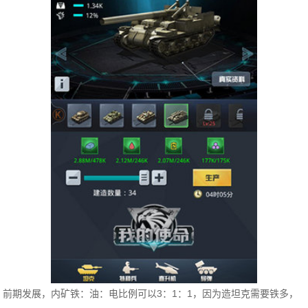
前期发展，内矿铁：油：电比例可以3：1：1，因为造坦克需要铁多，