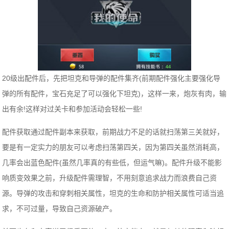
20级出配件后，先把坦克和导弹的配件集齐(前期配件强化主要强化导
弹的所有配件，宝石充足了可以强化下坦克)，这样一来，炮灰有肉，输
出有余!这样对过关卡和参加活动会轻松一些!
配件获取通过配件副本来获取，前期战力不足的话就扫荡第三关就好，
要是有一定实力的朋友可以考虑扫荡第四关，因为第四关虽然消耗高，
几率会出蓝色配件(虽然几率真的有些低，但运气嘛)。配件升级不能影
响质变效果之前，升级配件需理智，不用刻意追求战力而浪费自己资
源。导弹的攻击和穿刺相关属性，坦克的生命和防护相关属性可适当追
求，不可过量，导致自己资源破产。