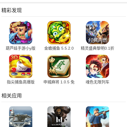
精彩发现
葫芦娃手游小y版
金蟾捕鱼 5.5.2.0
精灵盛典黎明0.1折
4.10.50 最新版
官方版
1.00.1 官方版
指尖捕鱼高爆版
申城麻将 1.0.5 免
魂色无限列车
10.3.46.4.0 手机版
费版
1.0.06 最新版
相关应用