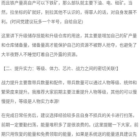
而且铁产量高自产可以下铁矿，那么部队就主要下油、电、硅矿。当
然，拉坐标的矿就好，别拉其他不认识的，得罪人的话，对自身发展不
利。(时间党建议玩多一个羊号，自给自足)
这里讲下升级储存技能和升级仓库的用途，其主要是增加自己的矿产量
和仓库储备量，储备量高才能保护自己的资源不被野人抢夺，也避免了
大半夜野人不睡觉盯着自己外露的资源。
【二、提升实力：等级、体力、芯片、战力之间的密切关联!】
战力提升主要靠带兵数量和配件，带兵数量可以通过人物等级、统帅和
繁荣度来提升。我推荐大家前期主要注重提升人物等级，其他的可以慢
慢提升，等级是人物实力本源!
在完成日常任务后，建议选择经验较多且自身不损兵的关卡进行扫荡，
前期一定要勤扫荡，能量堆积多了是很浪费的。(这里提醒一下大家，前
期只用恢复的能量和免费领取的能量，如果是系统送的能量道具建议先