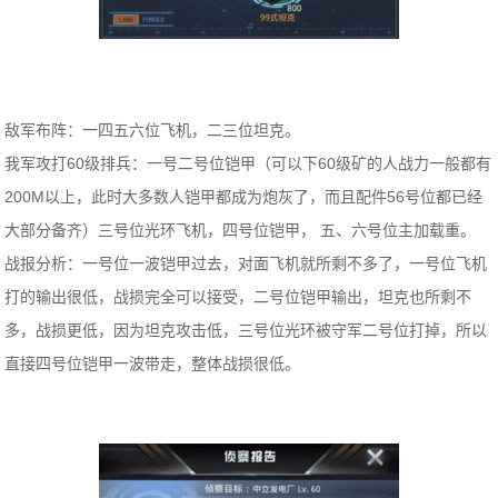
敌军布阵：一四五六位飞机，二三位坦克。
我军攻打60级排兵：一号二号位铠甲（可以下60级矿的人战力一般都有
200M以上，此时大多数人铠甲都成为炮灰了，而且配件56号位都已经
大部分备齐）三号位光环飞机，四号位铠甲， 五、六号位主加载重。
战报分析：一号位一波铠甲过去，对面飞机就所剩不多了，一号位飞机
打的输出很低，战损完全可以接受，二号位铠甲输出，坦克也所剩不
多，战损更低，因为坦克攻击低，三号位光环被守军二号位打掉，所以
直接四号位铠甲一波带走，整体战损很低。