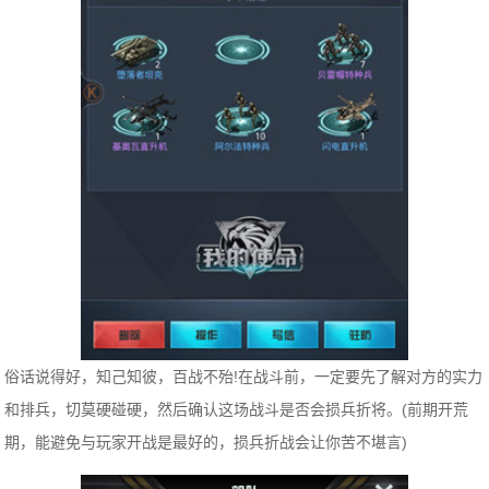
俗话说得好，知己知彼，百战不殆!在战斗前，一定要先了解对方的实力
和排兵，切莫硬碰硬，然后确认这场战斗是否会损兵折将。(前期开荒
期，能避免与玩家开战是最好的，损兵折战会让你苦不堪言)