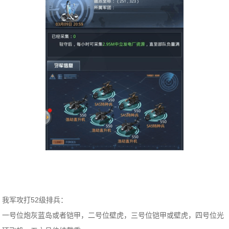
我军攻打52级排兵：
一号位炮灰蓝岛或者铠甲，二号位壁虎，三号位铠甲或壁虎，四号位光