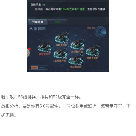
我军攻打56级排兵：排兵和52级完全一样。
战报分析：要是你有5 6号配件，一号位铠甲或壁虎一波带走守军，下
矿无损。