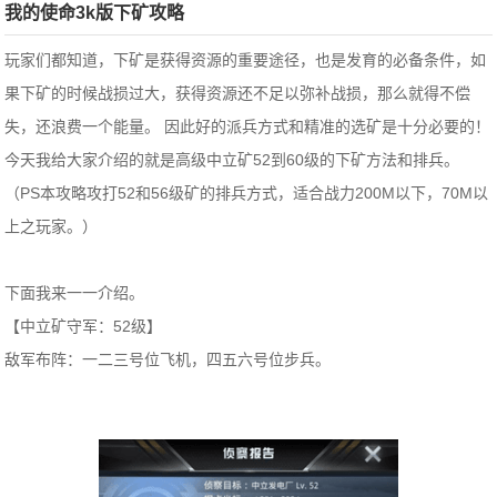
我的使命3k版下矿攻略
玩家们都知道，下矿是获得资源的重要途径，也是发育的必备条件，如
果下矿的时候战损过大，获得资源还不足以弥补战损，那么就得不偿
失，还浪费一个能量。 因此好的派兵方式和精准的选矿是十分必要的！
今天我给大家介绍的就是高级中立矿52到60级的下矿方法和排兵。
（PS本攻略攻打52和56级矿的排兵方式，适合战力200M以下，70M以
上之玩家。）
下面我来一一介绍。
【中立矿守军：52级】
敌军布阵：一二三号位飞机，四五六号位步兵。