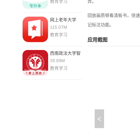
教育学习
弄。
回放画质够看清板书，倍速
网上老年大学
记标注功能。
5.5.7
115.07M
教育学习
应用截图
西南政法大学智
慧校园 1.0.14
39.89M
手机版
教育学习
<