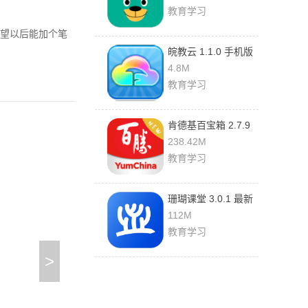
教育学习
望以后能加个笔
皖教云 1.1.0 手机版
4.8M
教育学习
肯德基百宝箱 2.7.9
官方版
238.42M
教育学习
珊瑚课堂 3.0.1 最新
版
112M
教育学习
>