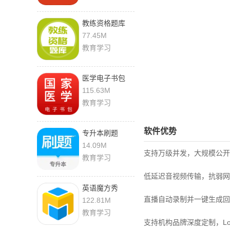
教练资格题库
5.1.2 安卓版
77.45M
教育学习
医学电子书包
3.4.69
115.63M
教育学习
软件优势
专升本刷题
1.2.2 官方版
14.09M
支持万级并发，大规模公开
教育学习
低延迟音视频传输，抗弱网
英语魔方秀
12.0.2
直播自动录制并一键生成回
122.81M
教育学习
支持机构品牌深度定制，L