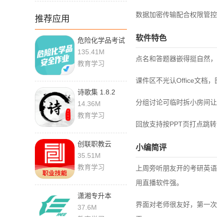
数据加密传输配合权限管控
推荐应用
软件特色
危险化学品考试
聚题库 2.2.1
135.41M
点名和答题器嵌得挺自然，
教育学习
课件区不光认Office文
诗歌集 1.8.2
分组讨论可临时拆小房间让
14.36M
教育学习
回放支持按PPT页打点跳
创联职教云
小编简评
1.4.5 最新版
35.51M
教育学习
上周旁听朋友开的考研英语
用直播软件强。
潇湘专升本
界面对老师很友好，第一次
1.2.34 手机版
37.6M