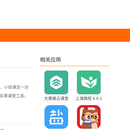
相关应用
、小班课及一对
点名等课堂工具，
大黄蜂云课堂
上海微校 6.6.1
4.4.5.7 最新版
手机版