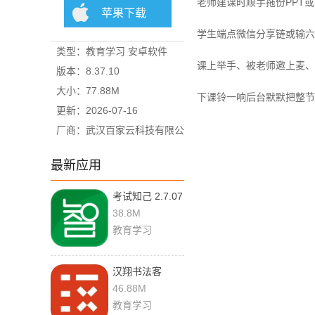
老师建课时顺手拖份PPT
苹果下载
学生端点微信分享链或输六
类型：教育学习 安卓软件
课上举手、被老师邀上麦、
版本：8.37.10
大小：77.88M
下课铃一响后台默默把整节
更新：2026-07-16
厂商：武汉百家云科技有限公
司
最新应用
考试知己 2.7.07
38.8M
教育学习
汉翔书法客
2.9.1
46.88M
教育学习