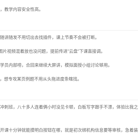
，教学内容安全性高。
随讲随发不用切出去找插件，课上节奏不会被打断。
档，图片视频混着放也没问题，提前传进"云盘"下课直接调。
学员内部唠，合回来继续大屏讲，模拟面授小组讨论够用。
转，想专攻某页例题不用从头拖进度条瞎找。
冲刺班，八十多人连着俩小时没见卡顿，白板写字跟手不漂，体验比我之
开课十分钟就能摸明白按钮在哪，就是初次绑机构信息要等审核，急着装