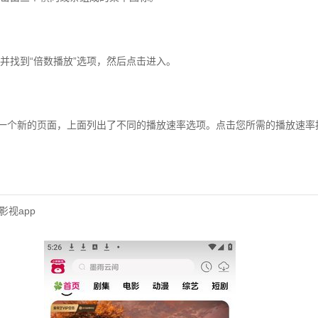
并找到“倍数播放”选项，然后点击进入。
现一个新的页面，上面列出了不同的播放速率选项。点击您所需的播放速率
影视app