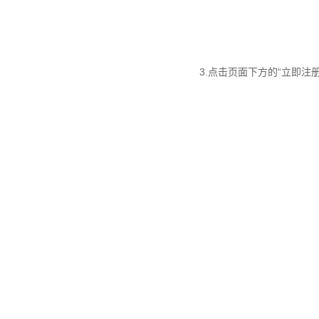
3.点击页面下方的“立即注册