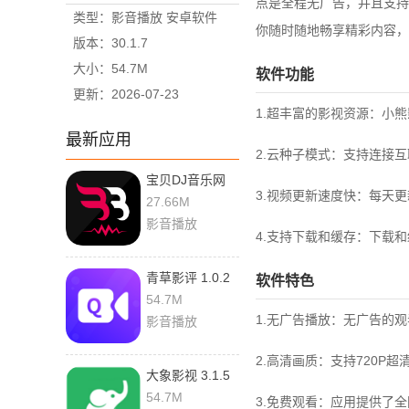
点是全程无广告，并且支持
类型：影音播放 安卓软件
你随时随地畅享精彩内容，
版本：30.1.7
大小：54.7M
软件功能
更新：2026-07-23
1.超丰富的影视资源：小
最新应用
2.云种子模式：支持连接
宝贝DJ音乐网
3.视频更新速度快：每天
1.0.7 安卓版
27.66M
影音播放
4.支持下载和缓存：下载
青草影评 1.0.2
软件特色
安卓版
54.7M
1.无广告播放：无广告的
影音播放
2.高清画质：支持720P
大象影视 3.1.5
安卓版
54.7M
3.免费观看：应用提供了