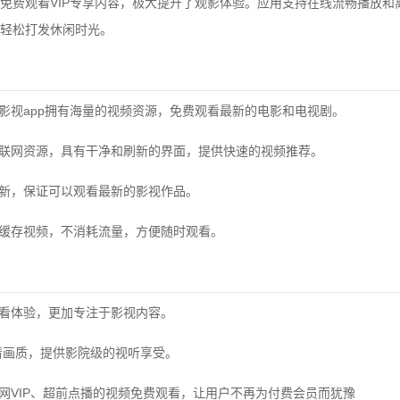
免费观看VIP专享内容，极大提升了观影体验。应用支持在线流畅播放和
轻松打发休闲时光。
熊影视app拥有海量的视频资源，免费观看最新的电影和电视剧。
互联网资源，具有干净和刷新的界面，提供快速的视频推荐。
更新，保证可以观看最新的影视作品。
和缓存视频，不消耗流量，方便随时观看。
观看体验，更加专注于影视内容。
超清画质，提供影院级的视听享受。
全网VIP、超前点播的视频免费观看，让用户不再为付费会员而犹豫