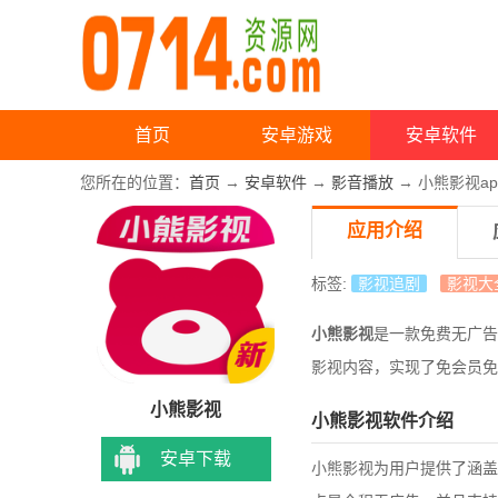
首页
安卓游戏
安卓软件
您所在的位置：
首页
→
安卓软件
→
影音播放
→ 小熊影视ap
应用介绍
标签:
影视追剧
影视大
小熊影视
是一款免费无广告
影视内容，实现了免会员免
小熊影视
小熊影视软件介绍
安卓下载
小熊影视为用户提供了涵盖