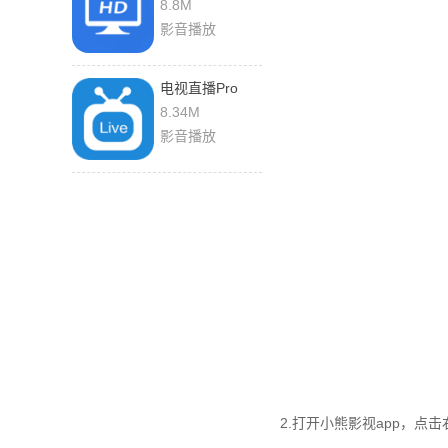
最新版
8.8M
影音播放
电视直播Pro
2.6.12 最新版
8.34M
影音播放
2.打开小熊影视app，点