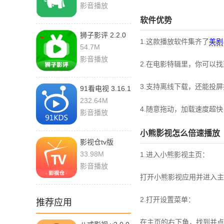
影音播放
软件优势
狮子影评 2.2.0
1.这款播放软件集齐了
美剧
安卓版
54.7M
影音播放
2.在电影特辑里，你可以
3.支持离线下载，还能投
91看电视 3.16.1
安卓版
232.64M
4.随意拖动，加载速度超
影音播放
小熊影视怎么倍速播放
影视仓tv版
6.1.8 安卓最新
33.98M
1.进入小熊影视主页：
版
影音播放
打开小熊影视应用并进入主
2.打开设置菜单：
推荐应用
在主页的右下角，找到并点