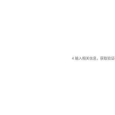
4.输入相关信息，获取验