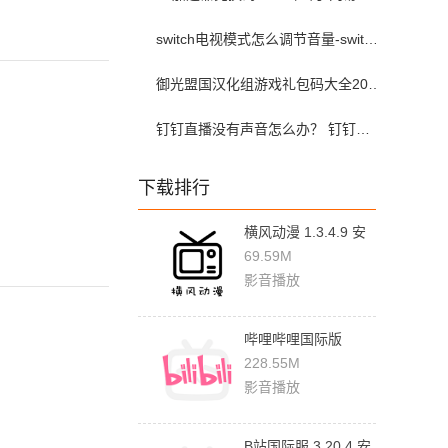
switch电视模式怎么调节音量-switch电视模式常见问题解决方案
御光盟国汉化组游戏礼包码大全2025
钉钉直播没有声音怎么办？ 钉钉直播没有声音解决方法？
下载排行
横风动漫 1.3.4.9 安
卓版
69.59M
影音播放
哔哩哔哩国际版
3.20.4 安卓版
228.55M
影音播放
B站国际服 3.20.4 安