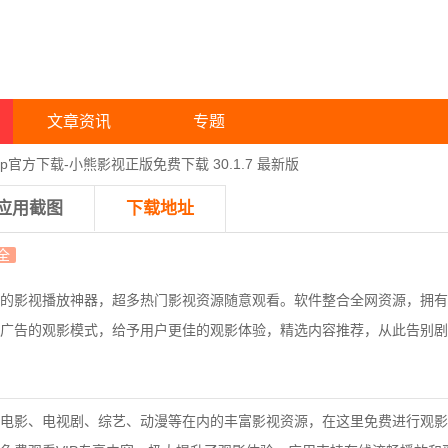
文章资讯
专题
p官方下载-小熊影视正版免费下载 30.1.7 最新版
应用截图
下载地址
全
的影视播放神器，超多热门影视资源随意观看。软件整合全网资源，拥有
广告的观影模式，给予用户更佳的观影体验，精选内容推荐，从此告别剧
电影、电视剧、综艺、动漫等在内的丰富影视资源，在这里免费进行观影