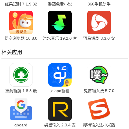
红果短剧 7.1.9.32
番茄免费小说
360手机助手
官方版
7.1.9.32 安卓版
10.2.2 官方版
悟空浏览器 16.8.0
汽水音乐 19.2.0 官
河马短剧 3.3.0 安
安卓版
方版
卓版
相关应用
重药新航 1.8.8 最
jalapa新疆
鬼畜输入法 5.7.0
新版
uygurqakirguzguqBadam
安卓版
维语输入法 7.90.0
官方版
gboard
袋鼠输入 2.0.4 安
搜狗输入法小米版