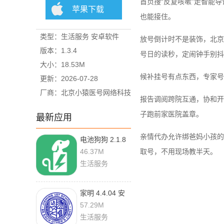
首页搜“反复咳嗽”走智能
苹果下载
也能接住。
类型：生活服务 安卓软件
放号倒计时不是装饰，北京
版本：1.3.4
号日的读秒，定闹钟手别抖
大小：18.53M
候补挂号有点东西，专家号
更新：2026-07-28
厂商：北京小猿医号网络科技
报告调阅跨院互通，协和开
有限公司
子跑前家医院盖章。
最新应用
亲情代办允许绑爸妈小孩的
电池狗狗 2.1.8
官方版
46.37M
取号，不用现场教半天。
生活服务
家明 4.4.04 安
卓版
57.29M
生活服务