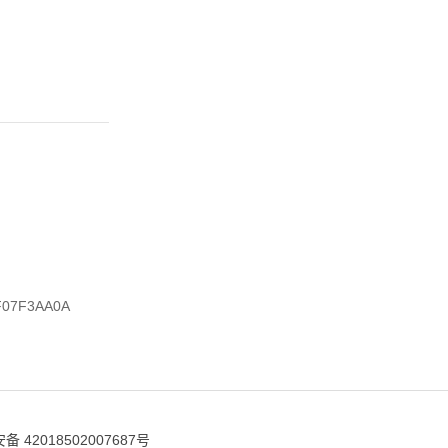
F07F3AA0A
 42018502007687号