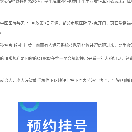
导诊先推呼吸科和感染科，拿不准挂哪科的新手不用对着科室列表发呆，症
中医医院每天15:00放第8日号源、部分市属医院早7点开闸，页面滑到
。
秒空点“候补”排着，前面有人退号系统按队列补位并短信砸过来，比半夜
的血常规和朝阳做的CT影像在统一平台都能拽出来看一年内的记录，复
就诊人，老人没智能手机你下班地铁上把下周内分泌号约了，到院刷他们