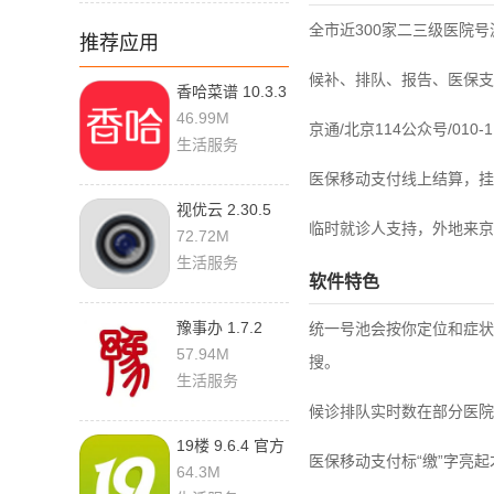
全市近300家二三级医院
推荐应用
候补、排队、报告、医保支
香哈菜谱 10.3.3
官方版
46.99M
京通/北京114公众号/01
生活服务
医保移动支付线上结算，挂
视优云 2.30.5
临时就诊人支持，外地来京
安卓版
72.72M
生活服务
软件特色
豫事办 1.7.2
统一号池会按你定位和症状
57.94M
搜。
生活服务
候诊排队实时数在部分医院
19楼 9.6.4 官方
医保移动支付标“缴”字亮
版
64.3M