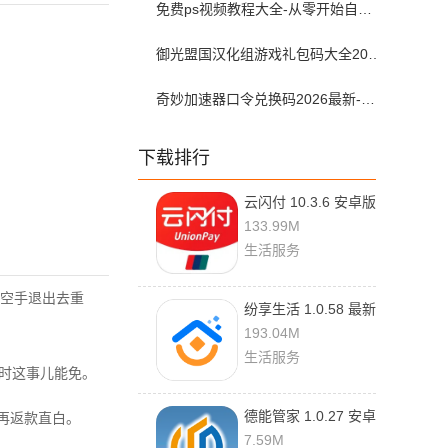
免费ps视频教程大全-从零开始自学ps视频教程全集2026最新版
御光盟国汉化组游戏礼包码大全2025
奇妙加速器口令兑换码2026最新-奇妙加速器兑换码2026最新7月
下载排行
云闪付 10.3.6 安卓版
133.99M
生活服务
空手退出去重
纷享生活 1.0.58 最新
版
193.04M
生活服务
小时这事儿能免。
德能管家 1.0.27 安卓
再返款直白。
版
7.59M