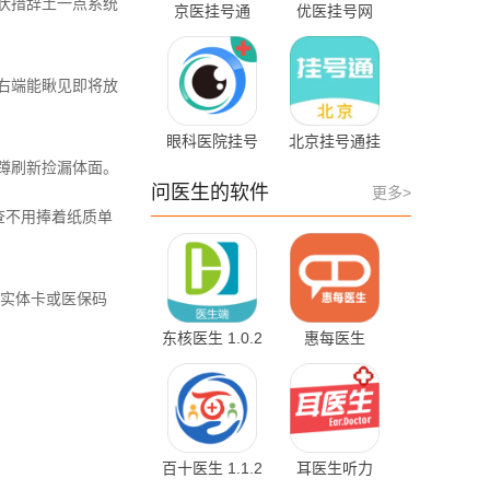
状措辞土一点系统
京医挂号通
优医挂号网
1.1.2 手机版
1.0.9
最右端能瞅见即将放
眼科医院挂号
北京挂号通挂
1.4.0
号网 1.0.12
蹲刷新捡漏体面。
问医生的软件
更多>
查不用捧着纸质单
实体卡或医保码
东核医生 1.0.2
惠每医生
最新版
2.6.1.5 最新版
百十医生 1.1.2
耳医生听力