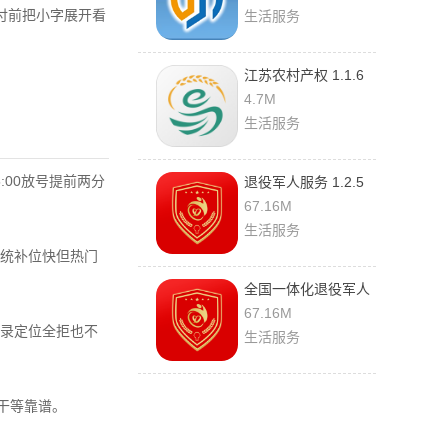
付前把小字展开看
生活服务
江苏农村产权 1.1.6
手机版
4.7M
生活服务
:00放号提前两分
退役军人服务 1.2.5
官方版
67.16M
生活服务
统补位快但热门
全国一体化退役军人
网上服务平台 1.2.5
67.16M
录定位全拒也不
官方版
生活服务
干等靠谱。