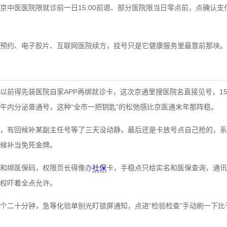
京中医医院限就诊前一日15:00前退、部分医院限当日零点前，点确认支
预约、电子胶片、互联网医院续方，挂号只是它健康服务里最靠前那块。
以前得先装医院自家APP再绑就诊卡，这次京通里搜医院名直接见号，15
午内分泌普通号，这种“全市一把钥匙”的松弛感比京医通末年那阵稳。
，有回候补某副主任号等了三天没动静，最后还是卡放号点自己抢的，系
候补当免死金牌。
和绑医保码，权限页长得像办
社保
卡，手稳点只给实名和医保查询，通讯
权吓着全点允许。
个二十分钟，急等化验单别光盯锁屏通知，点进“检验检查”手动刷一下比