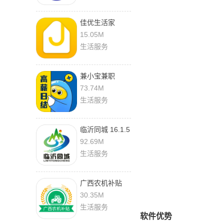
佳优生活家
3.7.5
15.05M
生活服务
兼小宝兼职
1.3.5 安卓版
73.74M
生活服务
临沂同城 16.1.5
92.69M
生活服务
广西农机补贴
1.3.4
30.35M
生活服务
软件优势