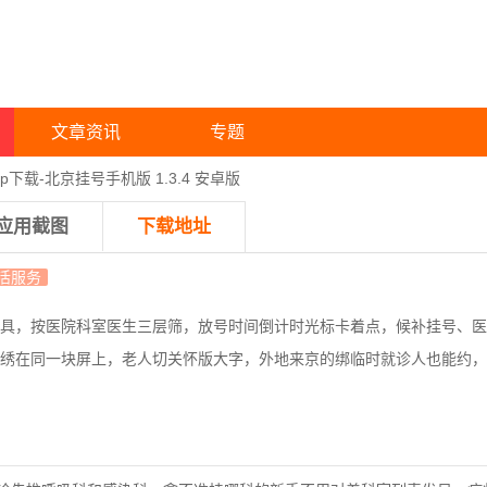
文章资讯
专题
p下载-北京挂号手机版 1.3.4 安卓版
应用截图
下载地址
活服务
具，按医院科室医生三层筛，放号时间倒计时光标卡着点，候补挂号、医
绣在同一块屏上，老人切关怀版大字，外地来京的绑临时就诊人也能约，