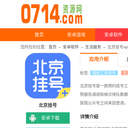
首页
安卓游戏
安卓软件
您所在的位置：
首页
→
安卓软件
→
生活服务
→ 北京挂号ap
应用介绍
标签:
辅助工具软件
生
北京挂号是一款预约挂号工
院报告调阅和候诊排队数都
医院公众号之间来回登退。
北京挂号
详情介绍
安卓下载