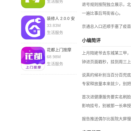
生活服务
退号规则按院独立展示，北
一遍比事后骂街省心。
装修人 2.0.0 安
卓版
33.83M
京通总入口还顺手塞了疫苗
生活服务
小编简评
花都上门按摩
上月陪姥爷去东城某三甲，
3.0.9 官方版
68.98M
钟进页面戳秒，挂到周三上
生活服务
说真的候补别当百分百兜底
专家释放量本来就少，别把
首次进健康服务要实名刷脸
影响挂号，别被那一长串授
报告推送偶尔比医院大屏慢