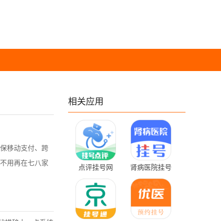
相关应用
保移动支付、跨
不用再在七八家
点评挂号网
肾病医院挂号
1.5.3 最新版
1.4.0 安卓版