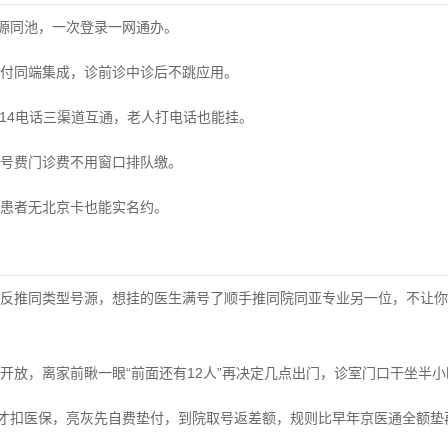
号源同池，一次登录一网通办。
付同端集成，诊前诊中诊后不跳应用。
0-114电话三渠道互通，老人打电话也能挂。
号费门诊费不用窗口排队缴。
患者无北京卡也能实名约。
反推同类型号源，想挂的医生满号了顺手推同院同亚专业另一位，不让你
开放，离家前瞅一眼“前面还有12人”再决定几点出门，诊室门口干坐半
起才扣医保，亮灰先自费垫付，到院取号返差额，规则比早年京医通全额垫