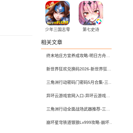
4.77.5
4.0.0
少年三国志零
第七史诗
0.1折
1.0.245
相关文章
1.0.10010 官
方版
终末地庄方宜养成攻略-明日方舟终末地庄方宜武器配队带什么
新世界狂欢兑换码2026-新世界狂欢虚宝码可兑换2026年5月最新
三角洲行动密码门密码5月合集-三角洲行动密码屋今日密码大全2026最新5月
异环云游戏官网入口-异环云游戏在哪下载
三角洲行动全面战场武器推荐-三角洲s9枪械排行大战场
崩坏星穹铁道银狼Lv999攻略-崩坏星穹铁道银狼lv999遗器词条带什么