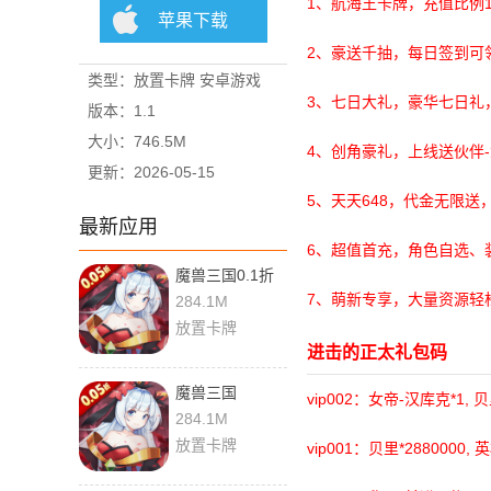
1、航海王卡牌，充值比例1:
苹果下载
2、豪送千抽，每日签到可
类型：放置卡牌 安卓游戏
3、七日大礼，豪华七日礼，
版本：1.1
大小：746.5M
4、创角豪礼，上线送伙伴-
更新：2026-05-15
5、天天648，代金无限送
最新应用
6、超值首充，角色自选、
魔兽三国0.1折
1.6.003 手机版
7、萌新专享，大量资源轻
284.1M
放置卡牌
进击的正太礼包码
魔兽三国
vip002：女帝-汉库克*1, 贝
1.6.003 安卓版
284.1M
放置卡牌
vip001：贝里*2880000,