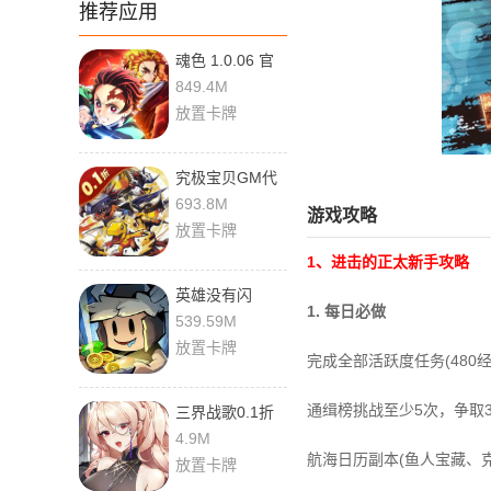
推荐应用
魂色 1.0.06 官
方版
849.4M
放置卡牌
究极宝贝GM代
刷版 1.0 安卓版
693.8M
游戏攻略
放置卡牌
1、进击的正太新手攻略
英雄没有闪
1. 每日必做
1.9.0.0 最新版
539.59M
放置卡牌
完成全部活跃度任务(480经
通缉榜挑战至少5次，争取
三界战歌0.1折
版 1.0.0 最新版
4.9M
航海日历副本(鱼人宝藏、
放置卡牌