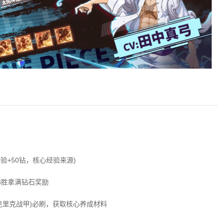
验+50钻，核心经验来源)
3胜拿满钻石奖励
克里克战甲)必刷，获取核心养成材料