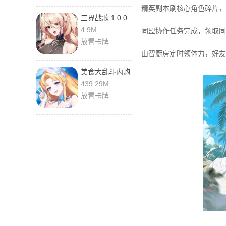
精英副本刷核心角色碎片，
三界战歌 1.0.0
官方版
4.9M
同盟协作任务完成，领取同
放置卡牌
山智厨房定时领体力，好友
美食大乱斗内购
版 100.1 安卓版
439.29M
放置卡牌