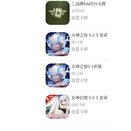
二战牌KARDS卡牌
1.52.25476 最新版
1024M
放置卡牌
众神之役 5.0.9 安卓
版
80.1M
放置卡牌
众神之役0.1折版
5.0.9 安卓版
80.1M
放置卡牌
女神幻想 0.6.3 安卓
版
686.5M
放置卡牌