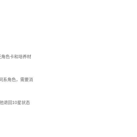
还角色卡和培养材
同系角色，需要消
他退回10星状态