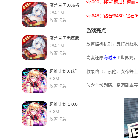
vip000：称号“前进！梅丽号
魔兽三国0.05折
1.6.003 最新版
284.1M
vip648：钻石*6480, 钻石*
放置卡牌
游戏亮点
魔兽三国免费版
放置挂机机制，支持离线收
1.6.003 最新版
284.1M
放置卡牌
高度还原
海贼王
IP世界观
超维计划0.1折
收录路飞、索隆、女帝等上
1.0.0 最新版
6.3M
包含主线剧情、资源副本等
放置卡牌
超维计划 1.0.0
最新版
6.3M
放置卡牌