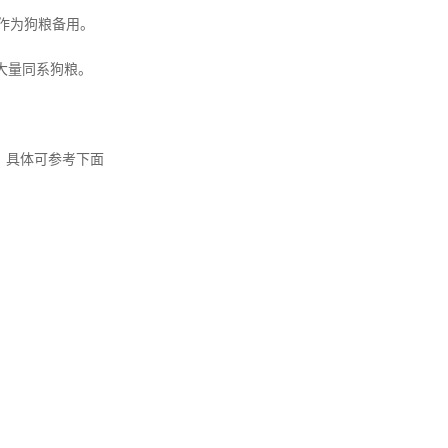
作为狗粮备用。
大量同系狗粮。
。具体可参考下面