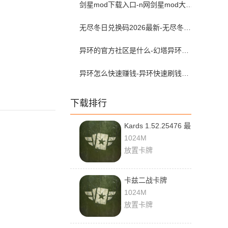
剑星mod下载入口-n网剑星mod大全（附安装教程）
无尽冬日兑换码2026最新-无尽冬日兑换码入口在哪
异环的官方社区是什么-幻塔异环查抽卡和角色练度的软件叫什么
异环怎么快速赚钱-异环快速刷钱攻略
下载排行
Kards 1.52.25476 最
新版
1024M
放置卡牌
卡兹二战卡牌
1.52.25476 官方版
1024M
放置卡牌