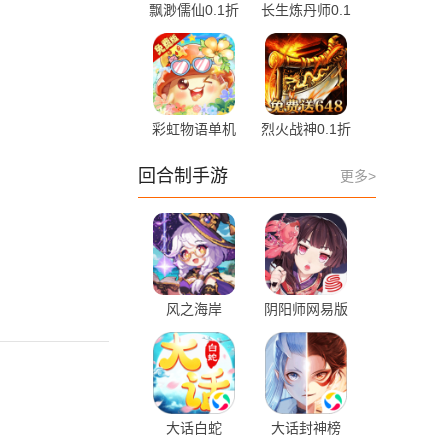
飘渺儒仙0.1折
长生炼丹师0.1
1.0.0 最新版
折 1.0.2 最新
版
彩虹物语单机
烈火战神0.1折
版 1.2.0.24 安
1.0.2 最新版
卓版
回合制手游
更多>
风之海岸
阴阳师网易版
v1.0.1 最新版
1.8.31 安卓版
大话白蛇
大话封神榜