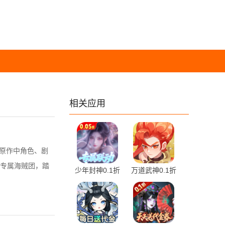
相关应用
原原作中角色、剧
专属海贼团，踏
少年封神0.1折
万道武神0.1折
1.0.0 官方版
1.0.0 最新版