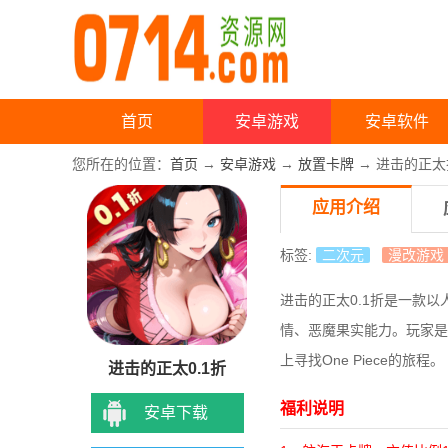
首页
安卓游戏
安卓软件
您所在的位置：
首页
→
安卓游戏
→
放置卡牌
→ 进击的正太折
应用介绍
标签:
二次元
漫改游戏
进击的正太0.1折是一款以
情、恶魔果实能力。玩家是
上寻找One Piece的旅程。
进击的正太0.1折
福利说明
安卓下载