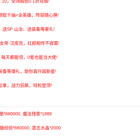
10，全场超低0.1折充值!
领取千抽+全英雄，阵容随心换!
送SP·山治、送装备等豪礼!
女帝·汉库克，红颜相伴不寂寞!
，每天都能领，0氪也能当大佬!
装备等壕礼，助你直升超新星!
松拿，战力狂飙，轻松登顶!
里*880000, 魔法残章*1888
 英雄经验*880000, 意志水晶*2000