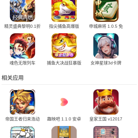
精灵盛典黎明0.1折
指尖捕鱼高爆版
申城麻将 1.0.5 免
1.00.1 官方版
10.3.46.4.0 手机版
费版
魂色无限列车
捕鱼大决战狂暴版
女神星球3d卡牌
1.0.06 最新版
122.7.291 安卓版
76.1 安卓版
相关应用
帝国王者归来浩动
趣映吧 1.1.0 安卓
皇家王国 v12017
版 3.69.30.3 官方
版
最新版
版