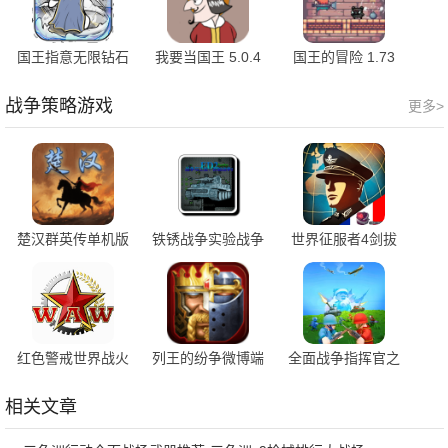
国王指意无限钻石
我要当国王 5.0.4
国王的冒险 1.73
版 26.0 安卓版
官方版
最新版
战争策略游戏
更多>
楚汉群英传单机版
铁锈战争实验战争
世界征服者4剑拔
1.0.0 最新版
2 8.14 最新版
弩张 1.11.4 最新版
红色警戒世界战火
列王的纷争微博端
全面战争指挥官之
1.9.2.0 最新版
11.16.0 安卓版
路 3.4.18 最新版
相关文章