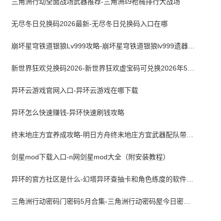
三角洲行动全面战场武器推荐-三角洲s9枪械排行大战场
无尽冬日兑换码2026最新-无尽冬日兑换码入口在哪
崩坏星穹铁道银狼Lv999攻略-崩坏星穹铁道银狼lv999遗器词条带什么
新世界狂欢兑换码2026-新世界狂欢虚宝码可兑换2026年5月最新
异环云游戏官网入口-异环云游戏在哪下载
异环怎么快速赚钱-异环快速刷钱攻略
终末地庄方宜养成攻略-明日方舟终末地庄方宜武器配队带什么
剑星mod下载入口-n网剑星mod大全（附安装教程）
异环的官方社区是什么-幻塔异环查抽卡和角色练度的软件叫什么
三角洲行动密码门密码5月合集-三角洲行动密码屋今日密码大全2026最新5月