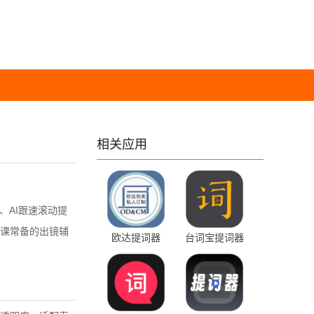
相关应用
、AI跟速滚动提
课常备的出镜辅
欧达提词器
台词宝提词器
1.5.0 最新版
2.2.27 官方版