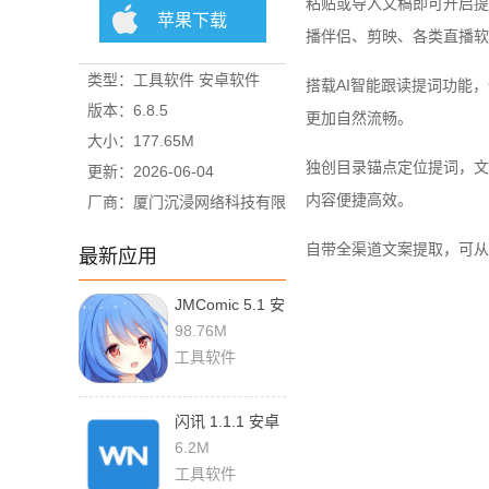
粘贴或导入文稿即可开启提
苹果下载
播伴侣、剪映、各类直播软
类型：工具软件 安卓软件
搭载AI智能跟读提词功能
版本：6.8.5
更加自然流畅。
大小：177.65M
独创目录锚点定位提词，文
更新：2026-06-04
内容便捷高效。
厂商：厦门沉浸网络科技有限
公司
自带全渠道文案提取，可从
最新应用
JMComic 5.1 安
卓版
98.76M
工具软件
闪讯 1.1.1 安卓
版
6.2M
工具软件