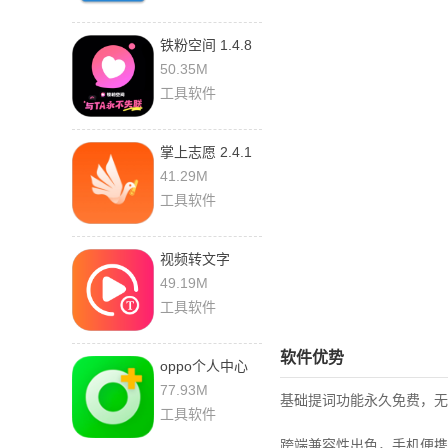
铁粉空间 1.4.8
安卓版
50.35M
工具软件
掌上志愿 2.4.1
最新版
41.29M
工具软件
视频转文字
1.3.5 最新版
49.19M
工具软件
软件优势
oppo个人中心
4.5.14 安卓版
77.93M
基础提词功能永久免费，无
工具软件
跨端兼容性出色，手机便携