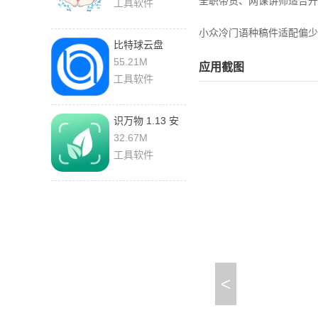
全职带货、网课讲师适合开
工具软件
小众冷门语种稿件适配偏少
比特球云盘
8.6.8.0 最新版
55.21M
应用截图
工具软件
识万物 1.13 安
卓版
32.67M
工具软件
<