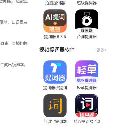
透明度，适配直
拍摄提词器
超级提词器
2.2.6
1.0.10 手机版
率限制，口语表达
提词器 6.8.5
台词提词器
最新版
3.0.2 手机版
调速，直播切换
视频提词器软件
更多>
生成出镜脚本。
提词器秒提词
轻草提词器
2.6.3
1.0.5 安卓版
台词宝提词器
随心提词器 4.0