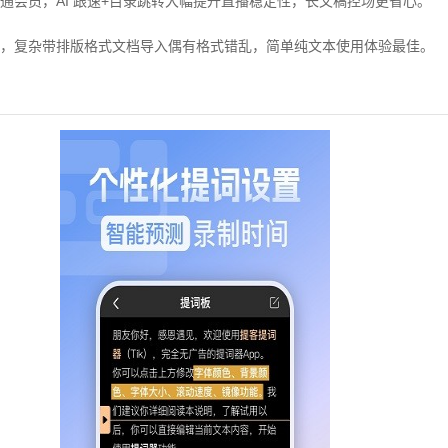
通会员，AI 跟速+目录跳转大幅提升直播稳定性，长文稿控场更省心。
，复杂带排版格式文档导入偶有格式错乱，简单纯文本使用体验最佳。