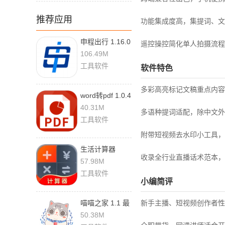
推荐应用
功能集成度高，集提词、文
申程出行 1.16.0
遥控操控简化单人拍摄流程
最新版
106.49M
工具软件
软件特色
多彩高亮标记文稿重点内容
word转pdf 1.0.4
手机版
40.31M
多语种提词适配，除中文外
工具软件
附带短视频去水印小工具，
生活计算器
收录全行业直播话术范本，
6.0.9 安卓版
57.98M
工具软件
小编简评
喵喵之家 1.1 最
新手主播、短视频创作者性
新版
50.38M