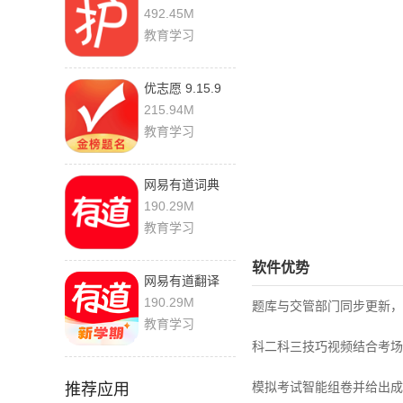
2.8.6.2 最新版
492.45M
教育学习
优志愿 9.15.9
最新版
215.94M
教育学习
网易有道词典
11.2.8 官方版
190.29M
教育学习
软件优势
网易有道翻译
11.2.8 安卓版
190.29M
题库与交管部门同步更新，
教育学习
科二科三技巧视频结合考场
模拟考试智能组卷并给出成
推荐应用