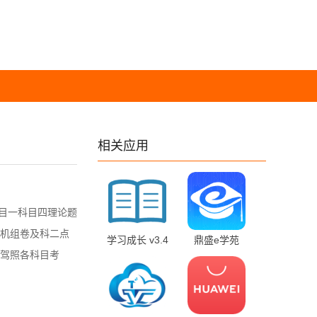
相关应用
科目一科目四理论题
机组卷及科二点
学习成长 v3.4
鼎盛e学苑
驾照各科目考
官方版
v2.0.115 手机
版