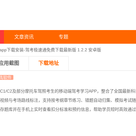
文章资讯
专题
pp下载安装-驾考极速通免费下载最新版 1.2.2 安卓版
应用截图
下载地址
具软件
C1/C2及部分摩托车驾照考生的移动端驾考学习APP，整合了全国最新
视频与考场路线标注，支持按考纲章节练习、错题自动归集、模拟考试随
存题库并在手机上实时查看扣分标准和预约信息，帮助学员短时高效通过