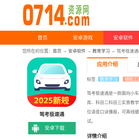
首页
安卓游戏
安卓软件
您所在的位置：
首页
→
安卓软件
→
教育学习
→ 驾考极速通a
应用介绍
标签:
教育学习
辅助工
驾考极速通是一款面向小车
库、科目二科目三实景教学
位语音口诀播报，可离线缓
驾考极速通
试。
安卓下载
详情介绍