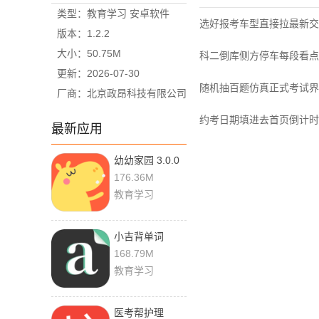
类型：教育学习 安卓软件
选好报考车型直接拉最新交
版本：1.2.2
大小：50.75M
科二倒库侧方停车每段看点
更新：2026-07-30
随机抽百题仿真正式考试
厂商：北京政昂科技有限公司
约考日期填进去首页倒计时
最新应用
幼幼家园 3.0.0
官方版
176.36M
教育学习
小吉背单词
4.0.0 最新版
168.79M
教育学习
医考帮护理