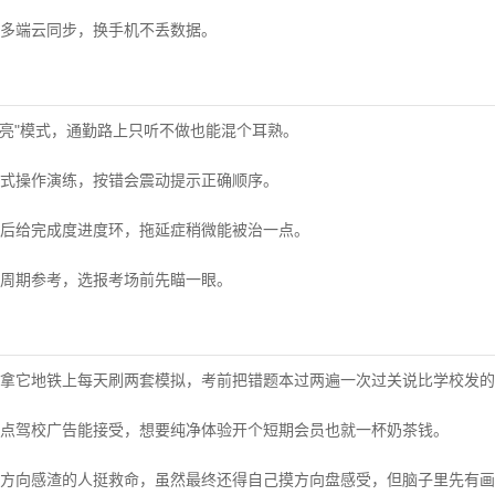
多端云同步，换手机不丢数据。
高亮"模式，通勤路上只听不做也能混个耳熟。
式操作演练，按错会震动提示正确顺序。
后给完成度进度环，拖延症稍微能被治一点。
周期参考，选报考场前先瞄一眼。
拿它地铁上每天刷两套模拟，考前把错题本过两遍一次过关说比学校发的
点驾校广告能接受，想要纯净体验开个短期会员也就一杯奶茶钱。
方向感渣的人挺救命，虽然最终还得自己摸方向盘感受，但脑子里先有画