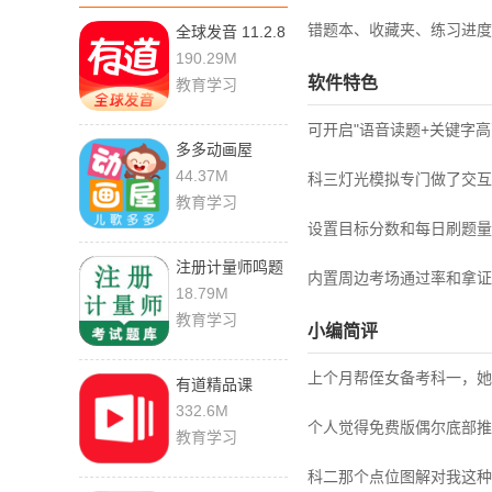
错题本、收藏夹、练习进度
全球发音 11.2.8
安卓版
190.29M
软件特色
教育学习
可开启"语音读题+关键字
多多动画屋
4.0.3.0 安卓版
44.37M
科三灯光模拟专门做了交互
教育学习
设置目标分数和每日刷题量
注册计量师鸣题
内置周边考场通过率和拿证
库 2.1.6 安卓版
18.79M
教育学习
小编简评
上个月帮侄女备考科一，她
有道精品课
6.9.29 最新版
332.6M
个人觉得免费版偶尔底部推
教育学习
科二那个点位图解对我这种