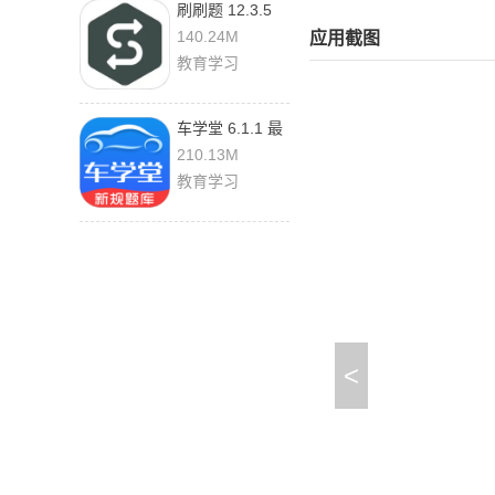
刷刷题 12.3.5
安卓版
140.24M
应用截图
教育学习
车学堂 6.1.1 最
新版
210.13M
教育学习
<