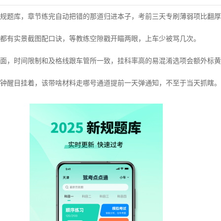
规题库，章节练完自动把错的那道归进本子，考前三天专刷薄弱项比翻厚
都有实景截图配口诀，等教练空隙戳开瞄两眼，上车少被骂几次。
界面，时间限制和及格线跟车管所一致，挂科率高的易混淆选项会额外标黄
钟醒目挂着，该带啥材料走哪号通道提前一天弹通知，不至于当天抓瞎。