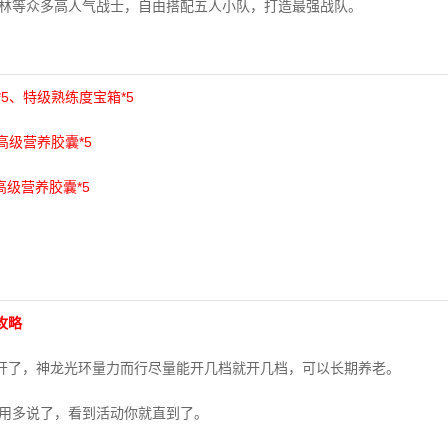
库林等众多高人气战士，自由搭配五人小队，打造最强战队。
*5、特级熟练度宝箱*5
、高级营养胶囊*5
、高级营养胶囊*5
攻略
开了，神龙光环量力而行尽量能开几档就开几档，可以长期养老。
不用多说了，看到活动你就直到了。