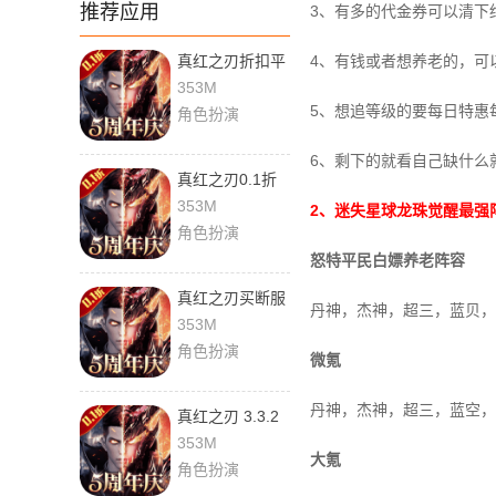
推荐应用
3、有多的代金券可以清下
真红之刃折扣平
4、有钱或者想养老的，可
台 3.3.2 手机版
353M
5、想追等级的要每日特惠
角色扮演
6、剩下的就看自己缺什么
真红之刃0.1折
版 3.3.2 最新版
353M
2、迷失星球龙珠觉醒最强
角色扮演
怒特平民白嫖养老阵容
真红之刃买断服
丹神，杰神，超三，蓝贝，
3.3.2 最新版
353M
角色扮演
微氪
丹神，杰神，超三，蓝空，
真红之刃 3.3.2
安卓版
353M
大氪
角色扮演