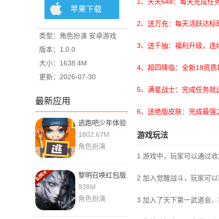
1、天天648：每天完成任
苹果下载
2、送万充：每天活跃达标
类型：角色扮演 安卓游戏
3、送千抽：福利升级，连
版本：1.0.0
大小：1638.4M
4、超四降临：全新18资
更新：2026-07-30
5、满星战士：完成任务就
最新应用
6、送绝版皮肤：完成最强
逃跑吧少年体验
服 8.40.0 官方
1802.67M
游戏玩法
版
角色扮演
1.游戏中，玩家可以通过
黎明召唤红包版
2.加入觉醒战斗，玩家可
1.0.0 最新版
938M
角色扮演
3.加入了天下第一武道会