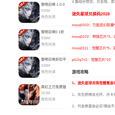
4.集结孙悟空、贝吉塔、
黎明召唤 1.0.0
最新版
938M
迷失星球兑换码2026
角色扮演
msxq0333：万能变幻胶囊
黎明召唤0.1折
msxq0222：种族芯片*3
版 1.0.0 安卓版
938M
角色扮演
msxq0111：觉醒芯片*5
黎明召唤折扣平
pt12q7n1：觉醒芯片*10
台 1.0.0 官方版
938M
角色扮演
游戏攻略
1、迷失星球龙珠觉醒氪金
真红之刃免费版
3.3.2 手机版
353M
1、优先把神龙光环、月卡
角色扮演
2、代金券基金必买!理由