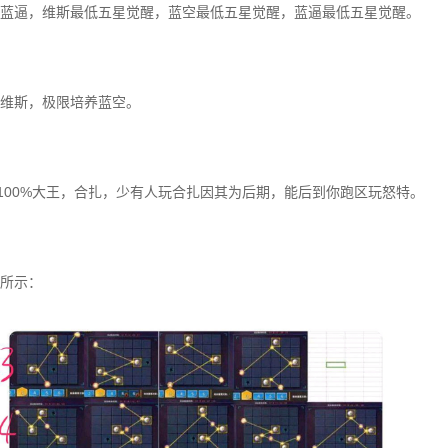
蓝逼，维斯最低五星觉醒，蓝空最低五星觉醒，蓝逼最低五星觉醒。
维斯，极限培养蓝空。
，100%大王，合扎，少有人玩合扎因其为后期，能后到你跑区玩怒特。
所示：