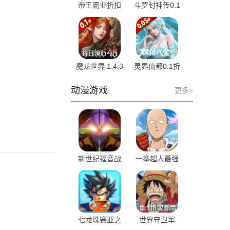
帝王霸业折扣
斗罗封神传0.1
平台 1.0 手机
折扣版 1.8 手
版
机版
魔龙世界 1.4.3
灵界仙都0.1折
最新版
1.0.0 最新版
动漫游戏
更多>
新世纪福音战
一拳超人最强
士破晓 6.3.0
之男小yTV版
安卓版
1.7.1 最新版
七龙珠赛亚之
世界守卫军