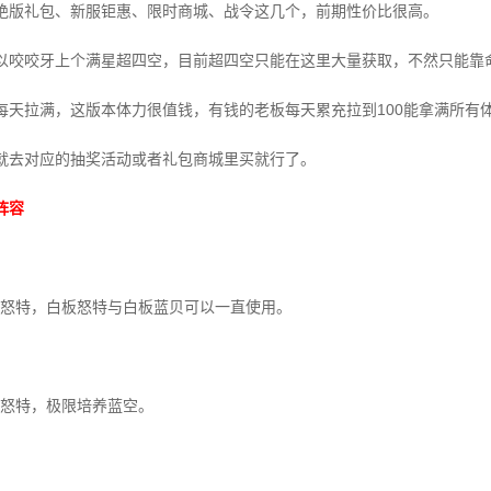
绝版礼包、新服钜惠、限时商城、战令这几个，前期性价比很高。
以咬咬牙上个满星超四空，目前超四空只能在这里大量获取，不然只能靠
每天拉满，这版本体力很值钱，有钱的老板每天累充拉到100能拿满所有
就去对应的抽奖活动或者礼包商城里买就行了。
阵容
怒特，白板怒特与白板蓝贝可以一直使用。
怒特，极限培养蓝空。