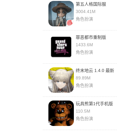
第五人格国际服
252241040 安卓版
3004.41M
角色扮演
罪恶都市重制版
1.12.259 最新版
1433.6M
角色扮演
终末地云 1.4.0 最新
版
89.89M
角色扮演
玩具熊第1代手机版
2.0.5 最新版
110.5M
角色扮演