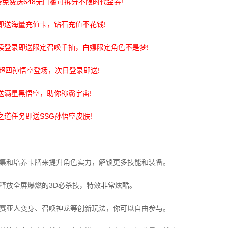
务免费送648无门槛可拆分不限时代金券!
即送海量充值卡，钻石充值不花钱!
续登录即送限定召唤千抽，白嫖限定角色不是梦!
质超四孙悟空登场，次日登录即送!
送满星黑悟空，助你称霸宇宙!
之道任务即送SSG孙悟空皮肤!
收集和培养卡牌来提升角色实力，解锁更多技能和装备。
以释放全屏爆燃的3D必杀技，特效非常炫酷。
、赛亚人变身、召唤神龙等创新玩法，你可以自由参与。