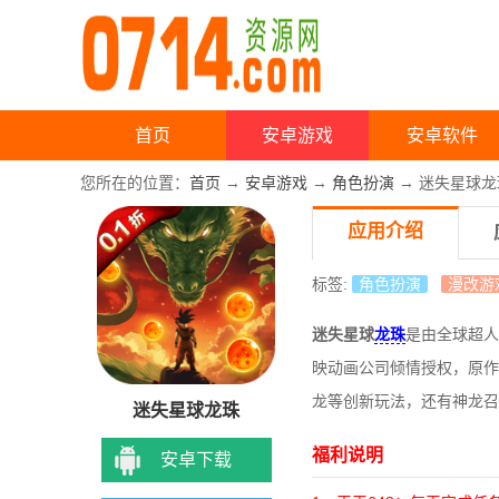
首页
安卓游戏
安卓软件
您所在的位置：
首页
→
安卓游戏
→
角色扮演
→ 迷失星球龙珠
应用介绍
标签:
角色扮演
漫改游
迷失星球
龙珠
是由全球超人
映动画公司倾情授权，原作
龙等创新玩法，还有神龙召
迷失星球龙珠
福利说明
安卓下载