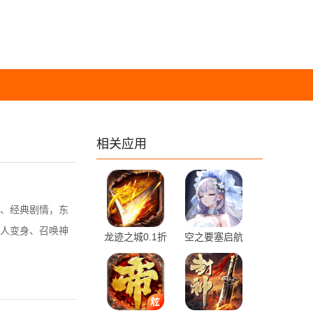
相关应用
、经典剧情，东
人变身、召唤神
龙迹之城0.1折
空之要塞启航
充值平台 1.0.1
1.6.25 手机版
手机版