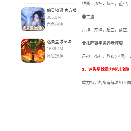
维斯，杰神，超三，蓝空，
仙灵物语 官方版
非主流
356.1M
角色扮演
丹神，杰神，超三，蓝空，
迷失星球龙珠
合扎阵容平民养老阵容
1.0.0 最新版
1638.4M
角色扮演
丹神，杰神，欧布(小黑)
3、迷失星球重力特训攻略
重力特训的所有解法如下图