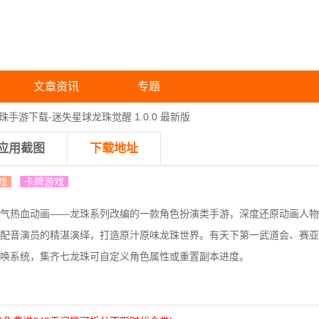
文章资讯
专题
手游下载-迷失星球龙珠觉醒 1.0.0 最新版
应用截图
下载地址
戏
卡牌游戏
气热血动画——龙珠系列改编的一款角色扮演类手游，深度还原动画人物
配音演员的精湛演绎，打造原汁原味龙珠世界。有天下第一武道会、赛亚
唤系统，集齐七龙珠可自定义角色属性或重置副本进度。