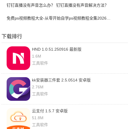
钉钉直播没有声音怎么办？ 钉钉直播没有声音解决方法？
免费ps视频教程大全-从零开始自学ps视频教程全集2026最新版
下载排行
HND 1.0.51.250916 最新版
1.6M
工具软件
kk安装器三件套 2.5.0514 安卓版
2.76M
工具软件
云支付 1.5.7 安卓版
51.8M
工具软件