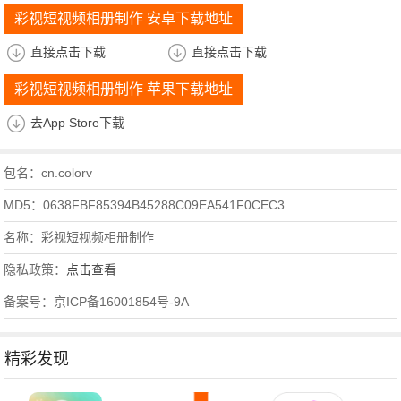
彩视短视频相册制作 安卓下载地址
直接点击下载
直接点击下载
彩视短视频相册制作 苹果下载地址
去App Store下载
包名：cn.colorv
MD5：0638FBF85394B45288C09EA541F0CEC3
名称：彩视短视频相册制作
隐私政策：
点击查看
备案号：京ICP备16001854号-9A
精彩发现