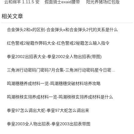
云和绵羊 1.11.5 安
假面骑士exaid腰带
阳光养猪场红包版
卓版
模拟器 v8 手机版
1.5.1 手机版
相关文章
合金弹头2和x的区别-合金弹头x和合金弹头2代的关系是什么
红色警戒2秘籍作弊码大全-红色警戒2秘籍怎么输入指令
拳皇2002出招表大全-拳皇2002全人物出招表(带图)
三角洲行动密码门密码7月合集-三角洲行动密码屋今日密码大全2026最新7月
鸣潮穗穗养成材料一览-鸣潮穗穗突破材料培养攻略
鸣潮秧秧玄翎养成材料一览-鸣潮秧秧玄翎养成材料是什么
拳皇97怎么调出大蛇-拳皇97大蛇怎么调出来
拳皇2003全人物出招表-拳皇2003出招表带图