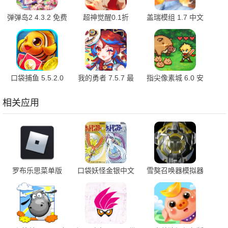
弹弹岛2 4.3.2 免费
超神觉醒0.1折
盖瑞模组 1.7 中文
版
1.0.1 官方版
版
口袋捕鱼 5.5.2.0
我的勇者 7.5.7 最
指尖像素城 6.0 安
最新版
新版
卓版
相关应用
罗布乐思菜单版
口袋妖怪金银中文
雪獒召唤器模拟器
2.675.1718 最新版
版 v3.0 最新版
v1.0.0 官方版