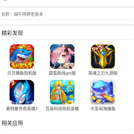
名称：端午棋牌老版本
精彩发现
贝贝捕鱼街机版
碧蓝航线gm版
英魂之刃九游版
1.0.20049 最新版
9.7.10 安卓版
3.5.5.0 安卓版
奥特曼传奇英雄2
百易科技街机金蟾
大圣闹海捕鱼
内购版 3.1.0 最新
捕鱼 5.5.2.0 官方
1.0.1 最新版
版
版
相关应用