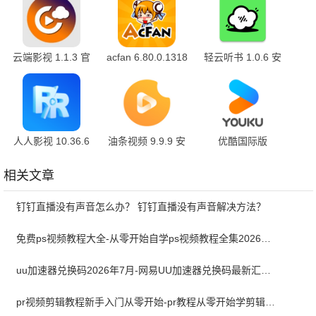
云端影视 1.1.3 官
acfan 6.80.0.1318
轻云听书 1.0.6 安
方版
官方版
卓版
人人影视 10.36.6
油条视频 9.9.9 安
优酷国际版
最新版
卓版
11.1.43 安卓版
相关文章
钉钉直播没有声音怎么办？ 钉钉直播没有声音解决方法？
免费ps视频教程大全-从零开始自学ps视频教程全集2026最新版
uu加速器兑换码2026年7月-网易UU加速器兑换码最新汇总口令CDK合集
pr视频剪辑教程新手入门从零开始-pr教程从零开始学剪辑全集免费