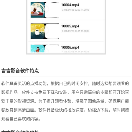
吉吉影音软件特点
软件具备灵活的点播功能，根据自己的时间安排，随时选择想要观看的
影视作品。软件支持免费下载和安装，用户只需简单的步骤即可开始享
受丰富的影视资源。为了提升观看体验，增强了图像质量，确保用户能
够欣赏到高清画面。软件具备极快的播放速度，边播边下载，随时拖拽
观看自己喜欢的内容。