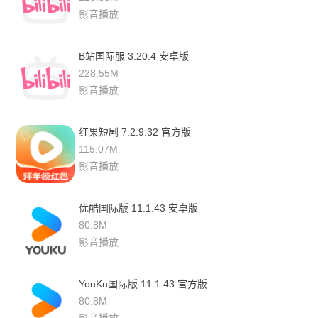
影音播放
B站国际服 3.20.4 安卓版
228.55M
影音播放
红果短剧 7.2.9.32 官方版
115.07M
影音播放
优酷国际版 11.1.43 安卓版
80.8M
影音播放
YouKu国际版 11.1.43 官方版
80.8M