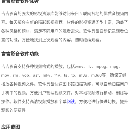
吉吉影音软件优势
吉吉影音的强大的影视资源库能够访问来自互联网各地的优质音视频内
容。每天都会有新的精彩影视推荐。软件的影视资源类型丰富，涵盖了
各种风格和题材，满足不同用户的观看需求。软件具备自动记录观看位
置的功能，方便地找到上次观看的内容，随时继续观看。
吉吉影音软件功能
吉吉影音支持多种视频格式的播放，包括wmv、flv、mpeg、mpg、
mov、rm、vob、asf、mkv、f4v、ts、tp、m3u、m3u8等，确保无缝
播放各种视频文件。软件具备快速图书馆扫描功能，可以自动扫描用户
手机中的视频，方便用户管理视频文件。对本地视频进行移动、删除等
操作。软件支持高清视频播放和字幕
阅读
，方便地进行快进切换，提升
观影的便捷性。
应用截图