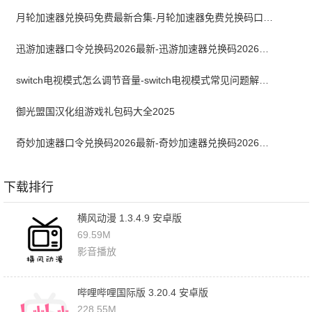
月轮加速器兑换码免费最新合集-月轮加速器免费兑换码口令2024最新
迅游加速器口令兑换码2026最新-迅游加速器兑换码2026年7月
switch电视模式怎么调节音量-switch电视模式常见问题解决方案
御光盟国汉化组游戏礼包码大全2025
奇妙加速器口令兑换码2026最新-奇妙加速器兑换码2026最新7月
下载排行
横风动漫 1.3.4.9 安卓版
69.59M
影音播放
哔哩哔哩国际版 3.20.4 安卓版
228.55M