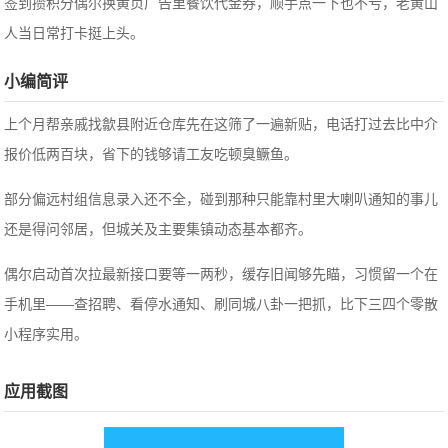
签到攒积分偶尔换黄页广告里餐饮代金券，顺手点一下也不亏，老黄山
人当日常打卡挺上头。
小编简评
上个月帮亲戚找歙县附近仓库先在这筛了一遍新贴，电话打过去比中介
报价低两百块，省下的钱够请工友吃顿臭鳜鱼。
部分偏远村组信息录入还不全，碰到那种只能靠村里大喇叭通知的事儿
还是得问邻居，但城关及主要集镇动态基本都齐。
偶尔启动首次拉最新接口要等一两秒，缓存旧闻够先瞄，习惯留一个在
手机里——查招聘、看停水通知、刷同城八卦一把抓，比下三四个零散
小程序实用。
应用截图