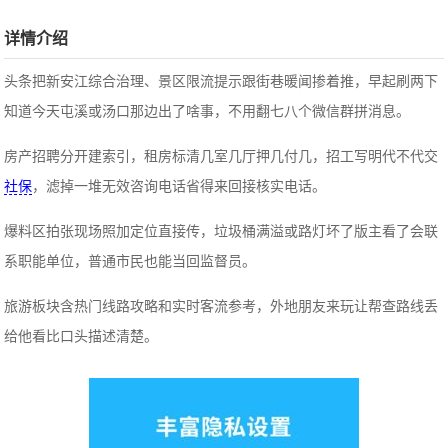
详情介绍
头条把新安江综合治理、景区限流提示跟街巷暖闻掺着推，早起刷两下
知道今天屯溪或汤口那边出了啥事，不用翻七八个微信群拼消息。
房产招聘分开建索引，租房标清几室几厅押几付几，招工写明代不代交
社保
，滤掉一堆无效咨询电话省得来回接核实电话。
爆料区拍张现场照加定位直接传，垃圾桶满溢或路灯坏了版主看了会联
系职能单位，普通市民也能当回监督员。
旅游板块含热门线路攻略和实时客流参考，外地朋友来玩让帮查路线丢
给他看比口头描述清楚。